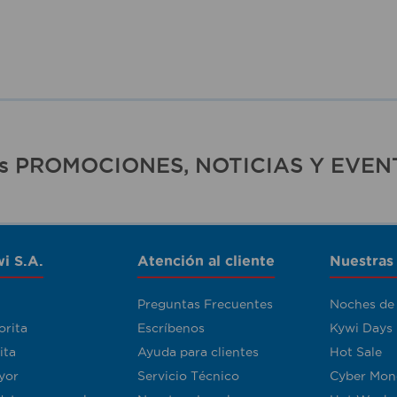
ras PROMOCIONES, NOTICIAS Y EVEN
i S.A.
Atención al cliente
Nuestras
Preguntas Frecuentes
Noches de
orita
Escríbenos
Kywi Days
ita
Ayuda para clientes
Hot Sale
yor
Servicio Técnico
Cyber Mon