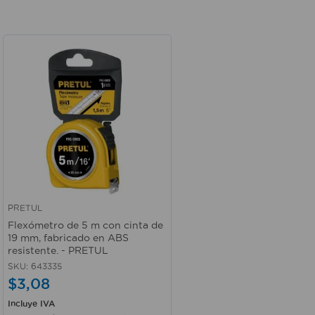
PRETUL
Vista rápida
Flexómetro de 5 m con cinta de
19 mm, fabricado en ABS
resistente. - PRETUL
SKU
:
643335
$
3
,
08
Incluye IVA