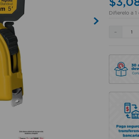
$
3
,
0
Difierelo a
1
－