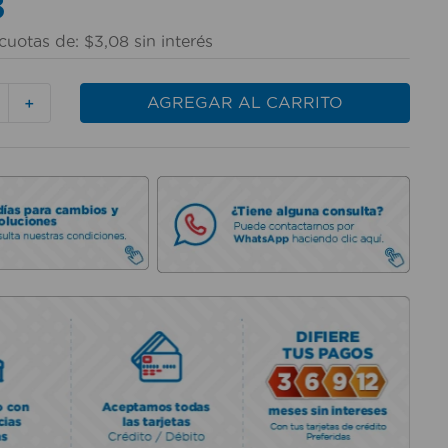
8
cuotas de:
$
3
,
08
sin interés
AGREGAR AL CARRITO
＋