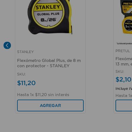
PRETUL
STANLEY
Vista rápida
Vista r
Flexóme
Flexómetro Global Plus, de 8 m
13 mm, 
con protector - STANLEY
SKU
:
SKU
:
$
2
,
10
$
11
,
20
Incluye I
Hasta
1
x
$
11
,
20
sin interés
Hasta
1
AGREGAR