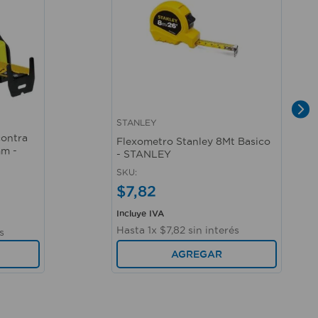
STANLEY
Vista rápida
contra
Flexometro Stanley 8Mt Basico
mm -
- STANLEY
SKU
:
$
7
,
82
Incluye IVA
Hasta
1
x
$
7
,
82
sin interés
s
AGREGAR