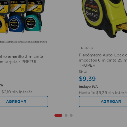
TRUPER
ápida
Vista rápida
Flexómetro Auto-Lock 
tro amarillo 3 m cinta
impactos 8 m cinta 25 
en tarjeta - PRETUL
TRUPER
SKU
:
$
9
,
39
VA
Incluye IVA
x
$
2
,
10
sin interés
Hasta
1
x
$
9
,
39
sin interé
AGREGAR
AGREGAR