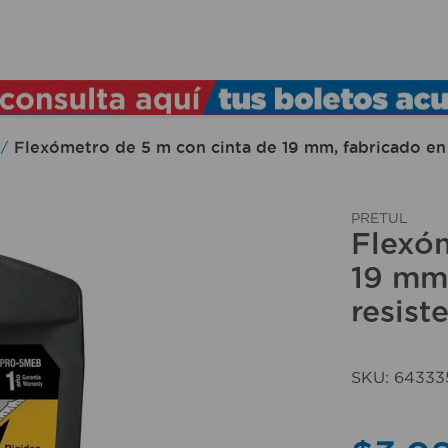
TÉRMINOS MÁS BUSCADOS
1
.
lamparas
2
.
ducha
Flexómetro de 5 m con cinta de 19 mm, fabricado en
3
.
silla
4
.
lampara
PRETUL
Flexóm
5
.
organizador
19 mm
6
.
escritorio
resist
7
.
cerradura
8
.
aspiradora
SKU
:
64333
9
.
fregadero
10
.
taladro