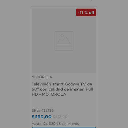
-
11 %
off
MOTOROLA
Televisión smart Google TV de
50" con calidad de imagen Full
HD - MOTOROLA
SKU
:
452756
$
369
,
00
$
413
,
00
Hasta
12
x
$
30
,
75
sin interés