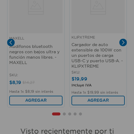
KLIPXTREME
MAXELL
Cargador de auto
Audífonos bluetooth
extensible de 100W con
negros con bajos ultra y
un puertos de carga
función manos libres. -
USB-C y puerto USB-A. -
MAXELL
KLIPXTREME
SKU
:
SKU
:
$
19
,
99
$
8
,
19
$
14
,
27
Incluye IVA
Hasta
1
x
$
8
,
19
sin interés
Hasta
1
x
$
19
,
99
sin interés
AGREGAR
AGREGAR
Visto recientemente por ti