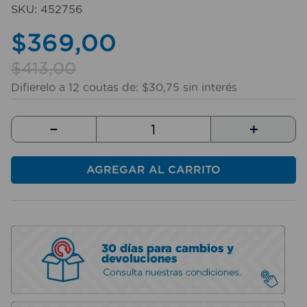
SKU
:
452756
$
369
,
00
$
413
,
00
Difierelo a
12
coutas de:
$
30
,
75
sin interés
－
＋
AGREGAR AL CARRITO