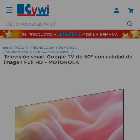
¿Qué necesitas hoy?
TÉRMINOS MÁS BUSCADOS
1
.
lamparas
HOGAR
TECNOLOGIA Y DOMOTICA
AUDIO VIDEO E INTERCOMUNICACION
Televisión smart Google TV de 50" con calidad de
2
.
ducha
imagen Full HD - MOTOROLA
3
.
silla
4
.
organizador
5
.
lampara
6
.
escritorio
7
.
cerradura
8
.
aspiradora
9
.
lavamanos