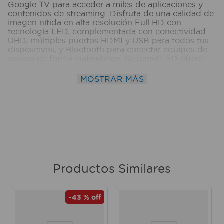
Google TV para acceder a miles de aplicaciones y
contenidos de streaming. Disfruta de una calidad de
imagen nítida en alta resolución Full HD con
tecnología LED, complementada con conectividad
UHD, múltiples puertos HDMI y USB para todos tus
dispositivos, y Bluetooth para conectar equipos de
sonido de forma inalámbrica. Su panel LED ofrece
un rendimiento visual superior para que no te
pierdas ningún detalle. Ⓘ Imágenes referenciales.
MOSTRAR MÁS
Medidas del producto (Alt+Anch+Prof): 64,5 x 111 x
9 cm MOTOROLA
Productos Similares
-
43 %
off