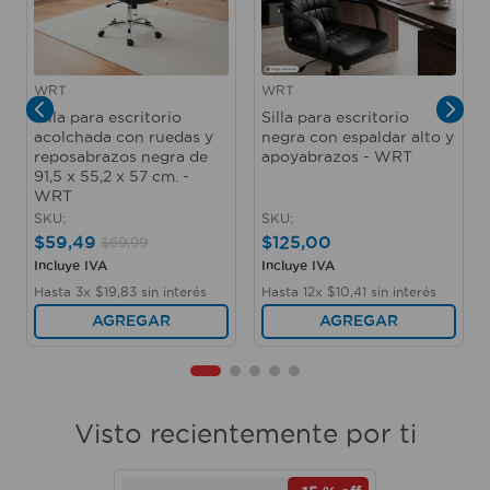
WRT
WRT
Silla para escritorio
Silla para escritorio
acolchada con ruedas y
negra con espaldar alto y
reposabrazos negra de
apoyabrazos - WRT
91,5 x 55,2 x 57 cm. -
WRT
SKU
:
SKU
:
$
59
,
49
$
125
,
00
$
69
,
99
Incluye IVA
Incluye IVA
Hasta
3
x
$
19
,
83
sin interés
Hasta
12
x
$
10
,
41
sin interés
AGREGAR
AGREGAR
Visto recientemente por ti