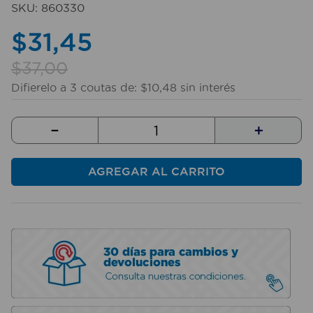
SKU
:
860330
10
.
taladro
$
31
,
45
$
37
,
00
Difierelo a
3
coutas de:
$
10
,
48
sin interés
－
＋
AGREGAR AL CARRITO