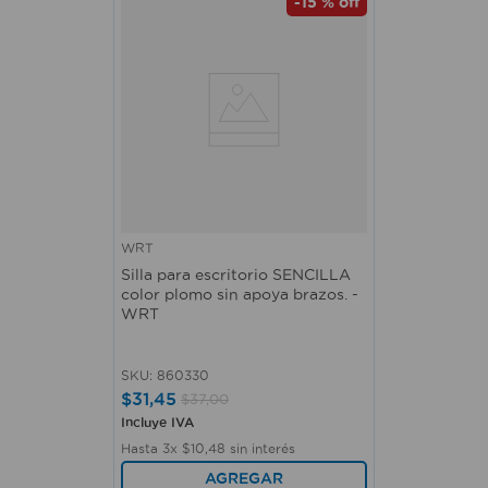
-
15 %
off
WRT
Silla para escritorio SENCILLA
color plomo sin apoya brazos. -
WRT
SKU
:
860330
$
31
,
45
$
37
,
00
Incluye IVA
Hasta
3
x
$
10
,
48
sin interés
AGREGAR