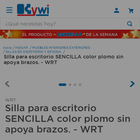
¿Qué necesitas hoy?
TÉRMINOS MÁS BUSCADOS
1
.
lamparas
HOGAR
MUEBLES INTERIORES EXTERIORES
SILLAS DE ESCRITORIO Y OFICINA
Silla para escritorio SENCILLA color plomo sin
2
.
ducha
apoya brazos. - WRT
3
.
silla
4
.
organizador
5
.
lampara
WRT
6
.
escritorio
Silla para escritorio
7
.
cerradura
SENCILLA color plomo sin
8
.
aspiradora
apoya brazos. - WRT
9
.
lavamanos