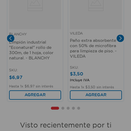
VILEDA
BLANCHY
Paño extra absorbente
Limpión industrial
con 50% de microfibra
"Econatural" rollo de
para limpieza de piso. -
300m, de 1 hoja, color
VILEDA
natural. - BLANCHY
SKU
:
SKU
:
$
3
,
50
$
6
,
97
Incluye IVA
Hasta
1
x
$
6
,
97
sin interés
Hasta
1
x
$
3
,
50
sin interés
AGREGAR
AGREGAR
Visto recientemente por ti