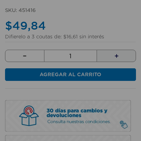
10
.
taladro
SKU
:
451416
$
49
,
84
Difierelo a
3
coutas de:
$
16
,
61
sin interés
－
＋
AGREGAR AL CARRITO