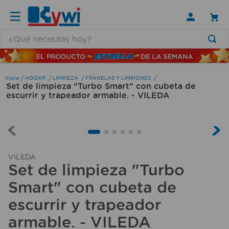
¿Qué necesitas hoy?
TÉRMINOS MÁS BUSCADOS
1
.
lamparas
HOGAR
LIMPIEZA
FRANELAS Y LIMPIONES
Set de limpieza "Turbo Smart" con cubeta de
2
.
ducha
escurrir y trapeador armable. - VILEDA
3
.
silla
4
.
organizador
5
.
lampara
VILEDA
6
.
escritorio
Set de limpieza "Turbo
7
.
cerradura
Smart" con cubeta de
8
.
aspiradora
escurrir y trapeador
armable. - VILEDA
9
.
lavamanos