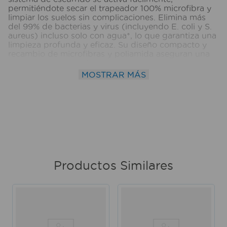
permitiéndote secar el trapeador 100% microfibra y
limpiar los suelos sin complicaciones. Elimina más
del 99% de bacterias y virus (incluyendo E. coli y S.
aureus) incluso solo con agua*, lo que garantiza una
limpieza profunda y eficaz. Su diseño compacto y
recambio de microfibras y poliamida aseguran una
absorción y poder de limpieza excepcionales. Ideal
para todo tipo de superficies, incluyendo suelos de
MOSTRAR MÁS
madera y cerámica. Olvídate de los cepillos y paños,
con el escurrido de pedal y su cabezal triangular
llegarás fácilmente a las esquinas y zonas difíciles,
incluso debajo de los muebles. Medidas del
producto (Alt+Anch+Prof): x x cm VILEDA
Productos Similares