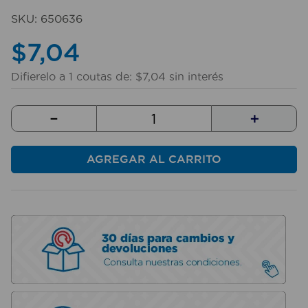
10
.
sillas
SKU
:
650636
$
7
,
04
Difierelo a
1
coutas de:
$
7
,
04
sin interés
－
＋
AGREGAR AL CARRITO