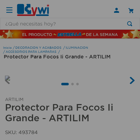
¿Qué necesitas hoy?
TÉRMINOS MÁS BUSCADOS
1
.
lamparas
DECORACION Y ACABADOS
ILUMINACION
ACCESORIOS PARA LAMPARAS
Protector Para Focos Ii Grande - ARTILIM
2
.
ducha
3
.
silla
4
.
lampara
5
.
organizador
ARTILIM
6
.
escritorio
Protector Para Focos Ii
7
.
cerradura
Grande - ARTILIM
8
.
aspiradora
SKU
:
493784
9
.
fregadero