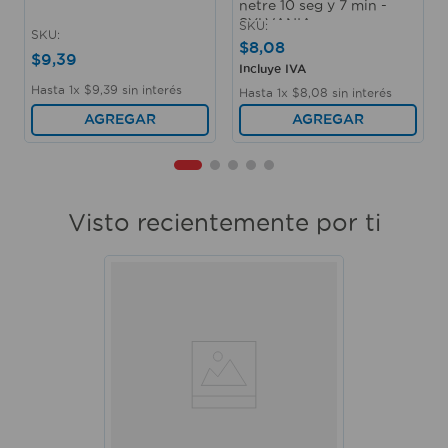
netre 10 seg y 7 min -
SYLVANIA
SKU
:
SKU
:
$
8
,
08
$
9
,
39
Incluye IVA
Hasta
1
x
$
9
,
39
sin interés
Hasta
1
x
$
8
,
08
sin interés
AGREGAR
AGREGAR
Visto recientemente por ti