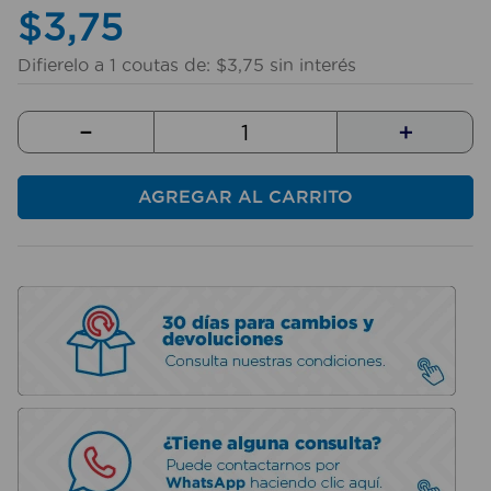
$
10
.
3
taladro
,
75
Difierelo a
1
coutas de:
$
3
,
75
sin interés
－
＋
AGREGAR AL CARRITO