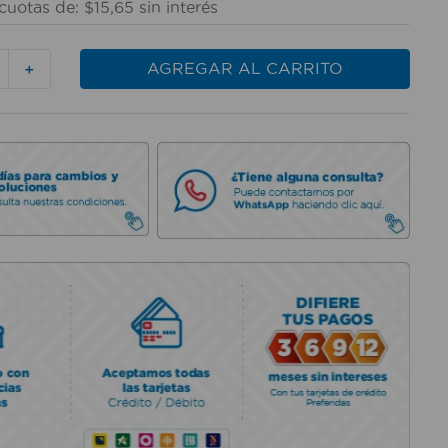
cuotas de:
$
15
,
65
sin interés
AGREGAR AL CARRITO
＋