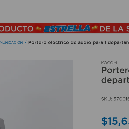
TÉRMINOS MÁS BUSCADOS
1
.
lamparas
2
.
ducha
Portero eléctrico de audio para 1 depar
OMUNICACION
3
.
silla
4
.
lampara
KOCOM
Porter
5
.
escritorio
depar
6
.
organizador
7
.
aspiradora
SKU
:
57001
8
.
cerradura
9
.
taladro
$
15
,
6
10
.
sillas