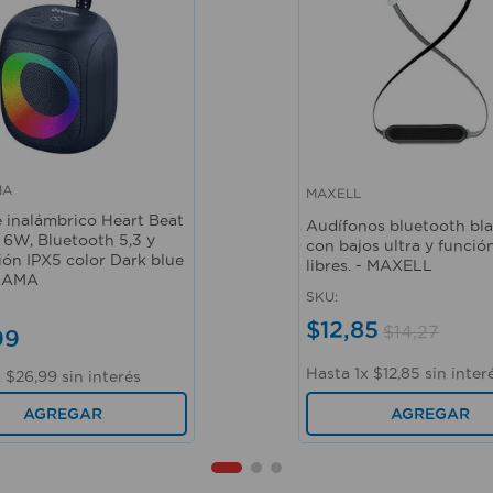
MA
MAXELL
ápida
Vista rápida
e inalámbrico Heart Beat
Audífonos bluetooth bl
6W, Bluetooth 5,3 y
con bajos ultra y funci
ión IPX5 color Dark blue
libres. - MAXELL
RAMA
SKU
:
$
12
,
85
$
14
,
27
99
Hasta
1
x
$
12
,
85
sin inter
x
$
26
,
99
sin interés
AGREGAR
AGREGAR