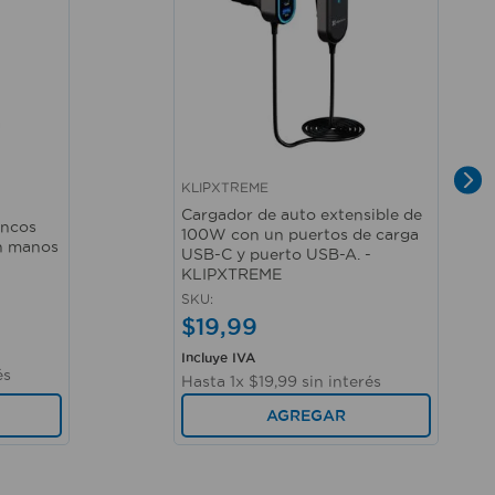
KLIPXTREME
Vista rápida
Cargador de auto extensible de
ancos
100W con un puertos de carga
ón manos
USB-C y puerto USB-A. -
KLIPXTREME
SKU
:
$
19
,
99
Incluye IVA
és
Hasta
1
x
$
19
,
99
sin interés
AGREGAR