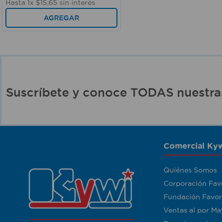
Hasta
1
x
$
15
,
65
sin interés
AGREGAR
Suscríbete y conoce TODAS nuest
Comercial Kyw
Quiénes Somos
Corporación Fav
Fundación Favor
Ventas al por Ma