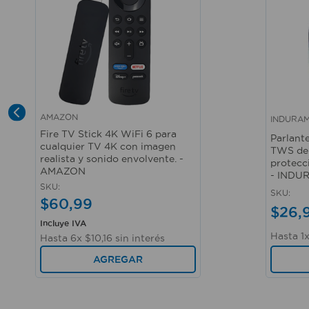
AMAZON
INDURA
Vista rápida
Vista r
Fire TV Stick 4K WiFi 6 para
Parlant
cualquier TV 4K con imagen
TWS de 
realista y sonido envolvente. -
protecc
AMAZON
- INDU
SKU
:
SKU
:
$
60
,
99
$
26
,
Incluye IVA
Hasta
1
Hasta
6
x
$
10
,
16
sin interés
AGREGAR