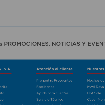
ras PROMOCIONES, NOTICIAS Y EVEN
i S.A.
Atención al cliente
Nuestras
Preguntas Frecuentes
Noches de
orita
Escríbenos
Kywi Days
ita
Ayuda para clientes
Hot Sale
yor
Servicio Técnico
Cyber Mon