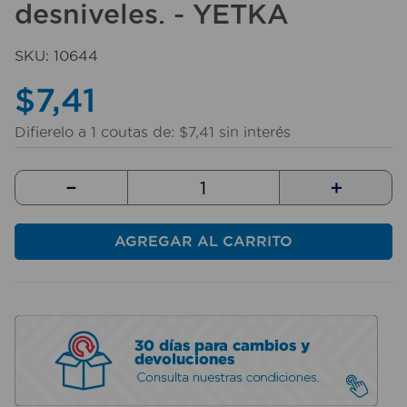
desniveles. - YETKA
10
.
taladro
SKU
:
10644
$
7
,
41
Difierelo a
1
coutas de:
$
7
,
41
sin interés
－
＋
AGREGAR AL CARRITO