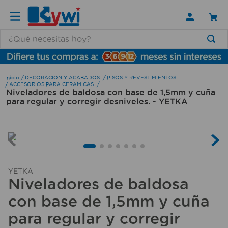
¿Qué necesitas hoy?
TÉRMINOS MÁS BUSCADOS
1
.
lamparas
DECORACION Y ACABADOS
PISOS Y REVESTIMIENTOS
ACCESORIOS PARA CERAMICAS
Niveladores de baldosa con base de 1,5mm y cuña
2
.
ducha
para regular y corregir desniveles. - YETKA
3
.
silla
4
.
lampara
5
.
organizador
6
.
escritorio
YETKA
Niveladores de baldosa
7
.
cerradura
con base de 1,5mm y cuña
8
.
aspiradora
para regular y corregir
9
.
fregadero