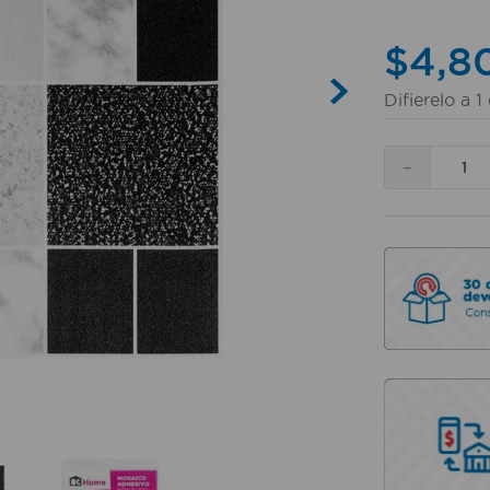
$
4
,
8
Difierelo a
1
－