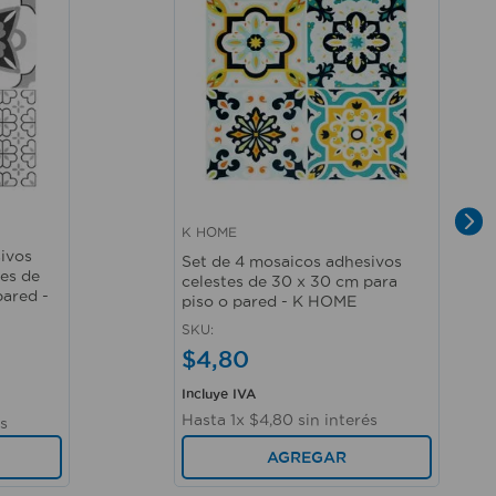
K HOME
Vista rápida
ivos
Set de 4 mosaicos adhesivos
ses de
celestes de 30 x 30 cm para
pared -
piso o pared - K HOME
SKU
:
$
4
,
80
Incluye IVA
Hasta
1
x
$
4
,
80
sin interés
és
AGREGAR