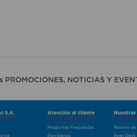
ras PROMOCIONES, NOTICIAS Y EVEN
i S.A.
Atención al cliente
Nuestras
Preguntas Frecuentes
Noches de
orita
Escríbenos
Kywi Days