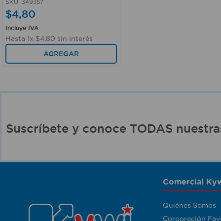
SKU
:
349357
$
4
,
80
Incluye IVA
Hasta
1
x
$
4
,
80
sin interés
AGREGAR
Suscríbete y conoce TODAS nuest
Comercial Kyw
Quiénes Somos
Corporación Fav