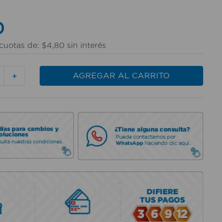
0
cuotas de:
$
4
,
80
sin interés
AGREGAR AL CARRITO
＋