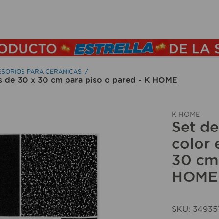
TÉRMINOS MÁS BUSCADOS
1
.
lamparas
2
.
ducha
SORIOS PARA CERAMICAS
es de 30 x 30 cm para piso o pared - K HOME
3
.
silla
4
.
organizador
K HOME
5
.
lampara
Set de
6
.
escritorio
color 
30 cm 
7
.
cerradura
HOME
8
.
aspiradora
9
.
lavamanos
10
.
taladro
SKU
:
34935