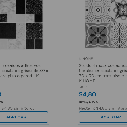
K HOME
ápida
Vista rápida
4 mosaicos adhesivos
Set de 4 mosaicos adhes
 escala de grises de 30 x
florales en escala de gri
ara piso o pared - K
30 x 30 cm para piso o 
K HOME
SKU
:
0
$
4
,
80
VA
Incluye IVA
x
$
4
,
80
sin interés
Hasta
1
x
$
4
,
80
sin inter
AGREGAR
AGREGAR