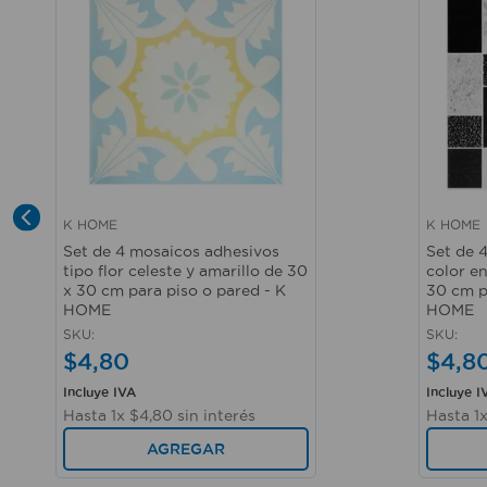
K HOME
K HOME
Vista rápida
Vista r
Set de 4 mosaicos adhesivos
Set de 
tipo flor celeste y amarillo de 30
color en
x 30 cm para piso o pared - K
30 cm p
HOME
HOME
SKU
:
SKU
:
$
4
,
80
$
4
,
8
Incluye IVA
Incluye I
Hasta
1
x
$
4
,
80
sin interés
Hasta
1
AGREGAR