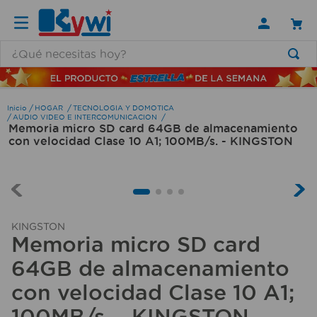
¿Qué necesitas hoy?
TÉRMINOS MÁS BUSCADOS
1
.
lamparas
HOGAR
TECNOLOGIA Y DOMOTICA
AUDIO VIDEO E INTERCOMUNICACION
Memoria micro SD card 64GB de almacenamiento
2
.
ducha
con velocidad Clase 10 A1; 100MB/s. - KINGSTON
3
.
silla
4
.
organizador
5
.
lampara
KINGSTON
6
.
escritorio
Memoria micro SD card
7
.
cerradura
64GB de almacenamiento
8
.
aspiradora
con velocidad Clase 10 A1;
9
.
lavamanos
100MB/s. - KINGSTON