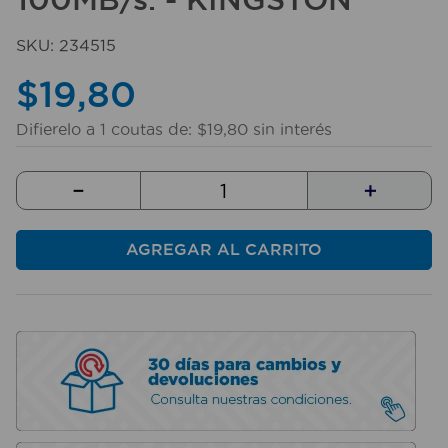
10
.
taladro
SKU
:
234515
$
19
,
80
Difierelo a
1
coutas de:
$
19
,
80
sin interés
－
＋
AGREGAR AL CARRITO