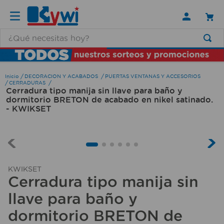
¿Qué necesitas hoy?
TÉRMINOS MÁS BUSCADOS
1
.
lamparas
DECORACION Y ACABADOS
PUERTAS VENTANAS Y ACCESORIOS
CERRADURAS
Cerradura tipo manija sin llave para baño y
2
.
ducha
dormitorio BRETON de acabado en nikel satinado.
3
.
silla
- KWIKSET
4
.
organizador
5
.
lampara
6
.
escritorio
KWIKSET
Cerradura tipo manija sin
7
.
cerradura
llave para baño y
8
.
aspiradora
dormitorio BRETON de
9
.
lavamanos