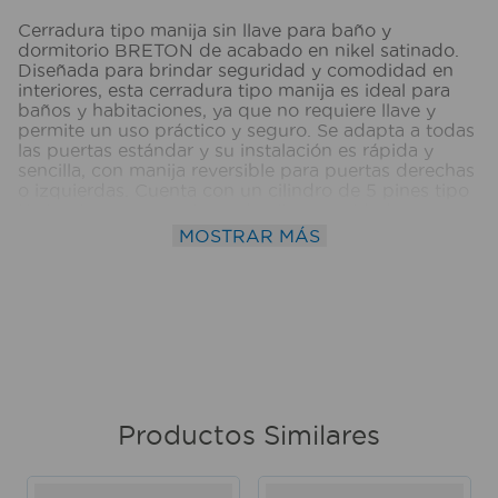
Cerradura tipo manija sin llave para baño y
dormitorio BRETON de acabado en nikel satinado.
Diseñada para brindar seguridad y comodidad en
interiores, esta cerradura tipo manija es ideal para
baños y habitaciones, ya que no requiere llave y
permite un uso práctico y seguro. Se adapta a todas
las puertas estándar y su instalación es rápida y
sencilla, con manija reversible para puertas derechas
o izquierdas. Cuenta con un cilindro de 5 pines tipo
Kwikset y un mecanismo de alta seguridad con
protección anti-patadas, anti-golpes, anti-ganzúas,
MOSTRAR MÁS
anti-taladro y anti-sierra. Compatible con puertas de
1 3/8" a 1 3/4" de grosor, con backset ajustable de 2
3/8" o 2 3/4". Medidas del producto
(Alt+Anch+Prof): 6,7 x 13,5 x 17,7 cm KWIKSET
Productos Similares