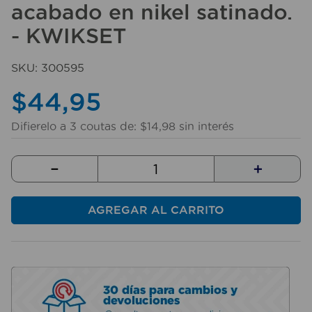
acabado en nikel satinado.
10
.
taladro
- KWIKSET
SKU
:
300595
$
44
,
95
Difierelo a
3
coutas de:
$
14
,
98
sin interés
－
＋
AGREGAR AL CARRITO