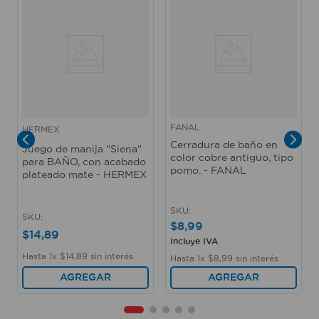
FANAL
HERMEX
Cerradura de baño en
Juego de manija "Siena"
color cobre antiguo, tipo
para BAÑO, con acabado
pomo. - FANAL
plateado mate - HERMEX
SKU
:
SKU
:
$
8
,
99
$
14
,
89
Incluye IVA
Hasta
1
x
$
14
,
89
sin interés
Hasta
1
x
$
8
,
99
sin interés
AGREGAR
AGREGAR