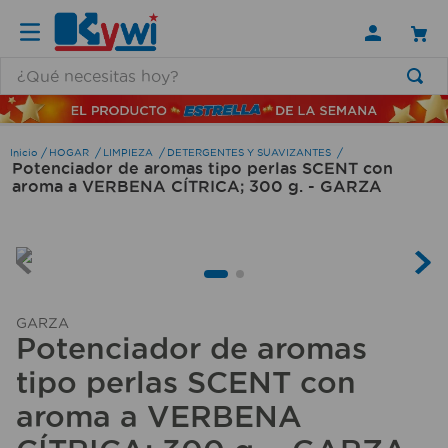
¿Qué necesitas hoy?
TÉRMINOS MÁS BUSCADOS
1
.
lamparas
HOGAR
LIMPIEZA
DETERGENTES Y SUAVIZANTES
Potenciador de aromas tipo perlas SCENT con
2
.
ducha
aroma a VERBENA CÍTRICA; 300 g. - GARZA
3
.
silla
4
.
lampara
5
.
organizador
6
.
escritorio
GARZA
Potenciador de aromas
7
.
cerradura
tipo perlas SCENT con
8
.
aspiradora
aroma a VERBENA
9
.
fregadero