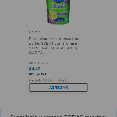
GARZA
Potenciador de aromas tipo
perlas SCENT con aroma a
VERBENA CÍTRICA; 300 g. -
GARZA
SKU
:
457713
$
3
,
32
Incluye IVA
Hasta
1
x
$
3
,
32
sin interés
AGREGAR
Suscríbete y conoce TODAS nuestras