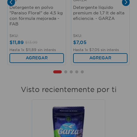
Detergente en polvo
Detergente líquido
"Paraiso Floral" de 4,5 kg
premium de 1,7 lt de alta
con fórmula mejorada -
eficiencia. - GARZA
FAB
SKU
:
SKU
:
$
11
,
89
$
7
,
05
$
13
,
99
Hasta
1
x
$
11
,
89
sin interés
Hasta
1
x
$
7
,
05
sin interés
AGREGAR
AGREGAR
Visto recientemente por ti