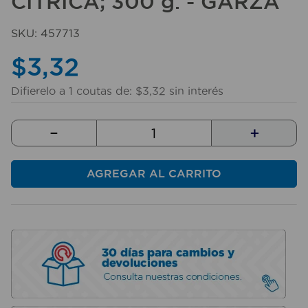
CÍTRICA; 300 g. - GARZA
10
.
taladro
SKU
:
457713
$
3
,
32
Difierelo a
1
coutas de:
$
3
,
32
sin interés
－
＋
AGREGAR AL CARRITO