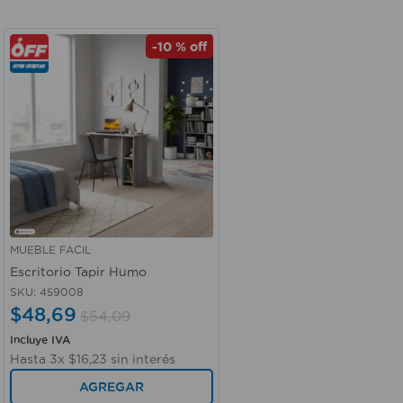
-
10 %
off
MUEBLE FACIL
Vista rápida
Escritorio Tapir Humo
SKU
:
459008
$
48
,
69
$
54
,
09
Incluye IVA
Hasta
3
x
$
16
,
23
sin interés
AGREGAR