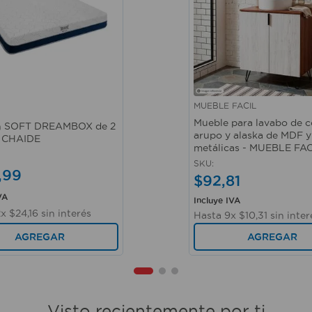
MUEBLE FACIL
ápida
Vista rápida
Mueble para lavabo de c
n SOFT DREAMBOX de 2
arupo y alaska de MDF y
- CHAIDE
metálicas - MUEBLE FAC
SKU
:
,
99
$
92
,
81
VA
Incluye IVA
2
x
$
24
,
16
sin interés
Hasta
9
x
$
10
,
31
sin inter
AGREGAR
AGREGAR
Visto recientemente por ti