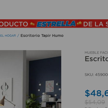
TÉRMINOS MÁS BUSCADOS
1
.
lamparas
2
.
ducha
Escritorio Tapir Humo
 EL HOGAR
3
.
silla
4
.
organizador
MUEBLE FACI
Escrit
5
.
lampara
6
.
escritorio
SKU
:
45900
7
.
cerradura
8
.
aspiradora
$
48
,
9
.
lavamanos
$
54
,
09
10
.
taladro