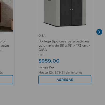
OISA
Vista rápida
olor
Bodega tipo casa para patio en
 patas
color gris de 181 x 181 x 173 cm. -
IL
OISA
SKU
:
$
959
,
00
Incluye IVA
és
Hasta
12
x
$
79
,
91
sin interés
AGREGAR