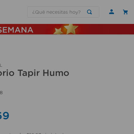
¿Qué necesitas hoy?
L
orio Tapir Humo
8
69