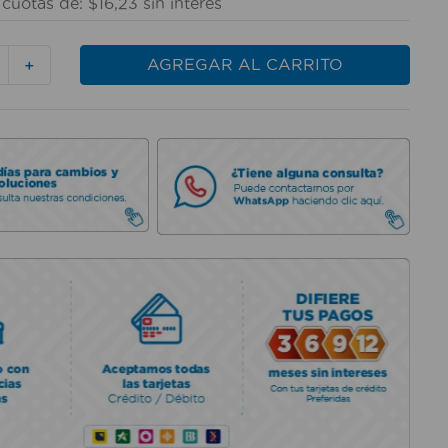
cuotas de:
$
16
,
23
sin interés
AGREGAR AL CARRITO
＋