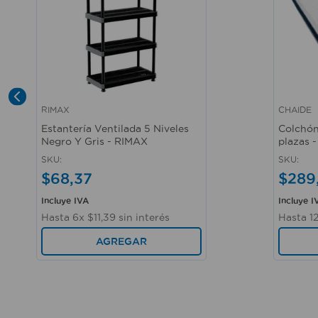
RIMAX
CHAIDE
Vista rápida
Vista r
Estantería Ventilada 5 Niveles
Colchó
Negro Y Gris - RIMAX
plazas 
SKU
:
SKU
:
$
68
,
37
$
289
Incluye IVA
Incluye I
Hasta
6
x
$
11
,
39
sin interés
Hasta
1
AGREGAR