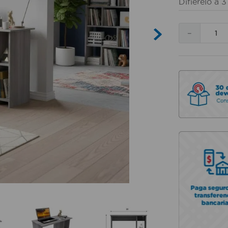
Difierelo a
3
－