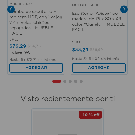
MUEBLE FACIL
MUEBLE FACIL
Combo de escritorio +
Escritorio "Avispa" de
repisero MDF, con 1 cajon
madera de 75 x 80 x 49
y 4 niveles, objetos
color "Qanela" - MUEBLE
separados - MUEBLE
FACIL
FÁCIL
SKU
:
SKU
:
$
76
,
29
$
84
,
76
$
33
,
29
$
36
,
99
Incluye IVA
Hasta
3
x
$
11
,
09
sin interés
Hasta
6
x
$
12
,
71
sin interés
AGREGAR
AGREGAR
Visto recientemente por ti
-
10 %
off