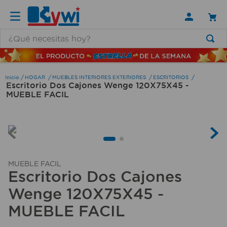
¿Qué necesitas hoy?
TÉRMINOS MÁS BUSCADOS
1
.
lamparas
HOGAR
MUEBLES INTERIORES EXTERIORES
ESCRITORIOS
Escritorio Dos Cajones Wenge 120X75X45 -
2
.
ducha
MUEBLE FACIL
3
.
silla
4
.
lampara
5
.
organizador
6
.
escritorio
MUEBLE FACIL
Escritorio Dos Cajones
7
.
cerradura
Wenge 120X75X45 -
8
.
aspiradora
MUEBLE FACIL
9
.
fregadero