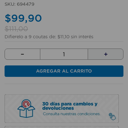
10
.
taladro
SKU
:
694479
$
99
,
90
$
111
,
00
Difierelo a
9
coutas de:
$
11
,
10
sin interés
－
＋
AGREGAR AL CARRITO