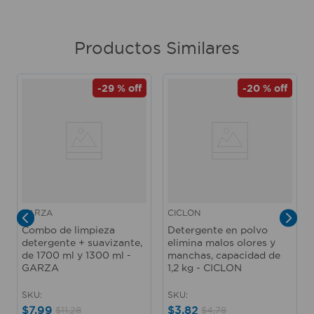
Productos Similares
-
29 %
off
-
20 %
off
GARZA
CICLON
Combo de limpieza
Detergente en polvo
detergente + suavizante,
elimina malos olores y
de 1700 ml y 1300 ml -
manchas, capacidad de
GARZA
1,2 kg - CICLON
SKU
:
SKU
:
$
7
,
99
$
3
,
82
$
11
,
28
$
4
,
78