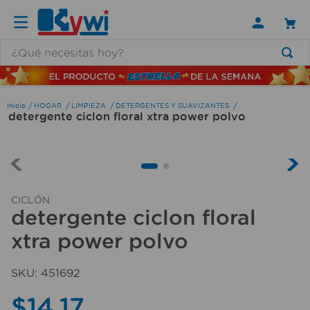
¿Qué necesitas hoy?
TÉRMINOS MÁS BUSCADOS
1
.
lamparas
HOGAR
LIMPIEZA
DETERGENTES Y SUAVIZANTES
detergente ciclon floral xtra power polvo
2
.
ducha
3
.
silla
4
.
lampara
5
.
organizador
CICLÓN
detergente ciclon floral
6
.
escritorio
xtra power polvo
7
.
aspiradora
8
.
taladro
SKU
:
451692
9
.
cerradura
$
14
,
17