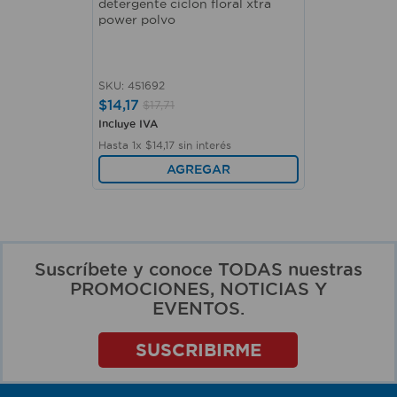
detergente ciclon floral xtra
power polvo
SKU
:
451692
$
14
,
17
$
17
,
71
Incluye IVA
Hasta
1
x
$
14
,
17
sin interés
AGREGAR
Suscríbete y conoce TODAS nuestras
PROMOCIONES, NOTICIAS Y
EVENTOS.
SUSCRIBIRME