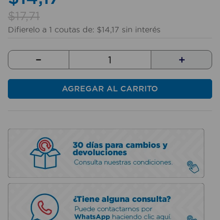
10
.
fregadero
$
17
,
71
Difierelo a
1
coutas de:
$
14
,
17
sin interés
－
＋
AGREGAR AL CARRITO