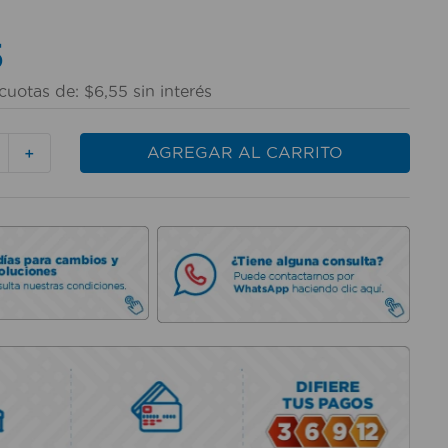
5
cuotas de:
$
6
,
55
sin interés
AGREGAR AL CARRITO
＋