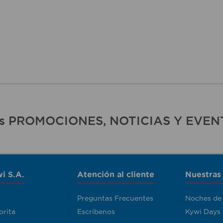
ras PROMOCIONES, NOTICIAS Y EVEN
i S.A.
Atención al cliente
Nuestras
Preguntas Frecuentes
Noches de
orita
Escríbenos
Kywi Days