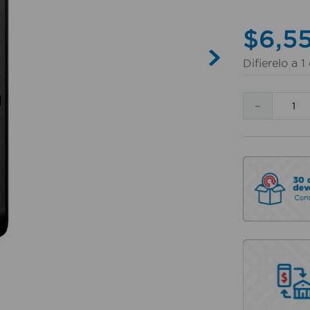
$
6
,
5
Difierelo a
1
－