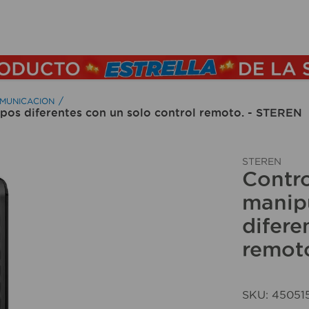
TÉRMINOS MÁS BUSCADOS
1
.
lamparas
2
.
ducha
OMUNICACION
ipos diferentes con un solo control remoto. - STEREN
3
.
silla
4
.
organizador
STEREN
5
.
lampara
Contro
6
.
escritorio
manipu
difere
7
.
cerradura
remot
8
.
aspiradora
9
.
lavamanos
10
.
taladro
SKU
:
45051