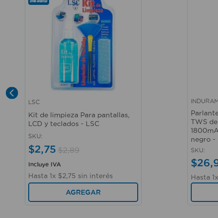
INDURA
LSC
Vista rápida
Vista r
Parlant
Kit de limpieza Para pantallas,
TWS de 
LCD y teclados - LSC
1800mAh
SKU
:
negro 
$
2
,
75
$
2
,
89
SKU
:
$
26
,
Incluye IVA
Hasta
1
x
$
2
,
75
sin interés
Hasta
1
AGREGAR