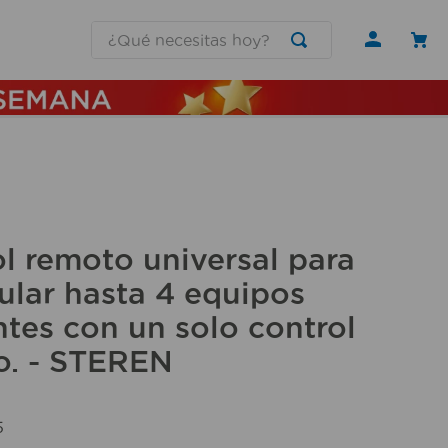
¿Qué necesitas hoy?
l remoto universal para
lar hasta 4 equipos
ntes con un solo control
o. - STEREN
5