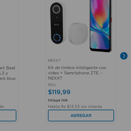
NEXXT
Vista rápida
Kit de timbre inteligente con
art Beat
video + Samrtphone ZTE. -
,3 y
NEXXT
ark blue
SKU
:
$
119
,
99
Incluye IVA
rés
Hasta
9
x
$
13
,
33
sin interés
AGREGAR