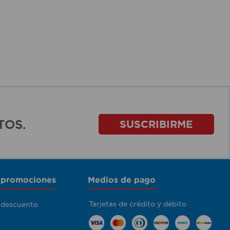
TOS.
SUSCRIBIRME
 promociones
Medios de pago
Tarjetas de crédito y débito
 descuento