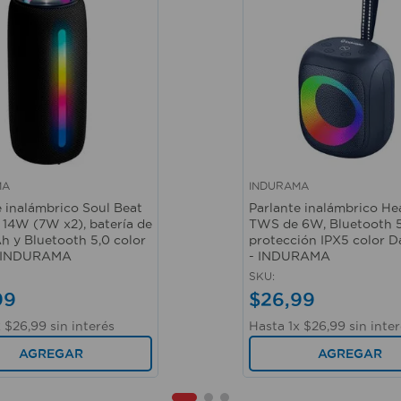
MA
INDURAMA
ápida
Vista rápida
e inalámbrico Soul Beat
Parlante inalámbrico He
14W (7W x2), batería de
TWS de 6W, Bluetooth 5
 y Bluetooth 5,0 color
protección IPX5 color D
- INDURAMA
- INDURAMA
SKU
:
99
$
26
,
99
x
$
26
,
99
sin interés
Hasta
1
x
$
26
,
99
sin inte
AGREGAR
AGREGAR