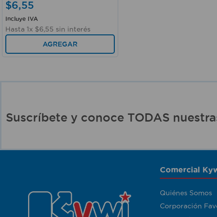
$
6
,
55
Incluye IVA
Hasta
1
x
$
6
,
55
sin interés
AGREGAR
Suscríbete y conoce TODAS nuest
Comercial Kyw
Quiénes Somos
Corporación Fav