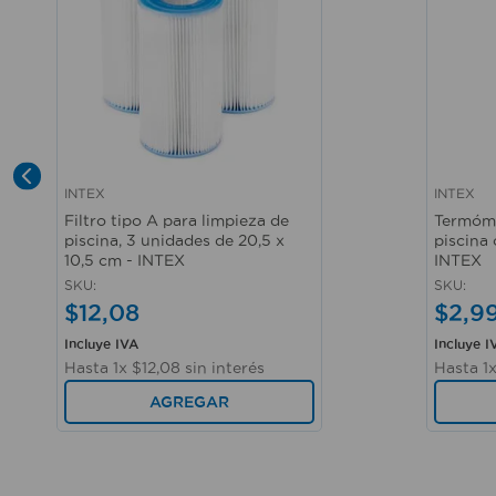
INTEX
INTEX
Vista rápida
Vista r
Filtro tipo A para limpieza de
Termóme
piscina, 3 unidades de 20,5 x
piscina 
10,5 cm - INTEX
INTEX
SKU
:
SKU
:
$
12
,
08
$
2
,
9
Incluye IVA
Incluye I
Hasta
1
x
$
12
,
08
sin interés
Hasta
1
AGREGAR