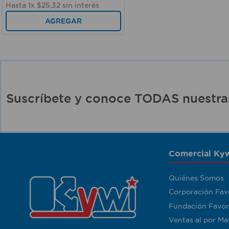
Hasta
1
x
$
25
,
32
sin interés
AGREGAR
Suscríbete y conoce TODAS nuest
Comercial Kyw
Quiénes Somos
Corporación Fav
Fundación Favor
Ventas al por Ma