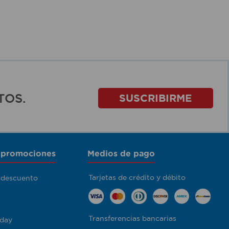
TOS.
SUSCRIBIRME
 promociones
Medios de pago
Tarjetas de crédito y débito
 descuento
Transferencias bancarias
day