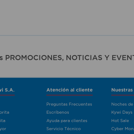
ras PROMOCIONES, NOTICIAS Y EVEN
i S.A.
Atención al cliente
Nuestras
Preguntas Frecuentes
Noches de
orita
Escríbenos
Kywi Days
ita
Ayuda para clientes
Hot Sale
yor
Servicio Técnico
Cyber Mon