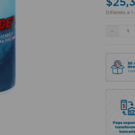
$
25
,
Difierelo a
1
－