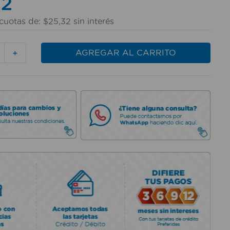
32
cuotas de:
$
25
,
32
sin interés
AGREGAR AL CARRITO
＋