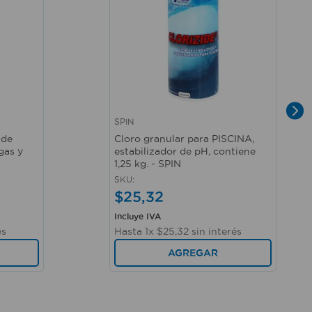
SPIN
Vista rápida
 de
Cloro granular para PISCINA,
gas y
estabilizador de pH, contiene
1,25 kg. - SPIN
SKU
:
$
25
,
32
Incluye IVA
és
Hasta
1
x
$
25
,
32
sin interés
AGREGAR