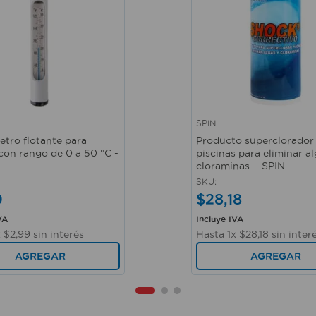
SPIN
ápida
Vista rápida
tro flotante para
Producto superclorador
con rango de 0 a 50 °C -
piscinas para eliminar al
cloraminas. - SPIN
SKU
:
9
$
28
,
18
VA
Incluye IVA
x
$
2
,
99
sin interés
Hasta
1
x
$
28
,
18
sin inter
AGREGAR
AGREGAR