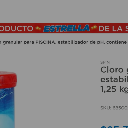
TÉRMINOS MÁS BUSCADOS
1
.
lamparas
2
.
ducha
 granular para PISCINA, estabilizador de pH, contiene 
3
.
silla
4
.
lampara
SPIN
Cloro 
5
.
organizador
estabi
6
.
escritorio
1,25 k
7
.
aspiradora
8
.
taladro
SKU
:
68500
9
.
cerradura
10
.
fregadero