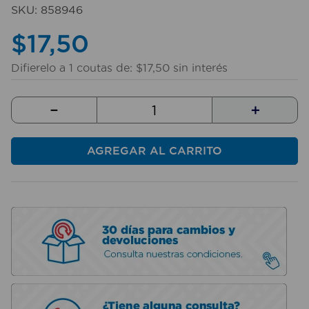
10
.
sillas
SKU
:
858946
$
17
,
50
Difierelo a
1
coutas de:
$
17
,
50
sin interés
－
＋
AGREGAR AL CARRITO