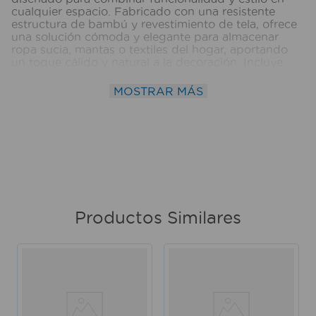
cualquier espacio. Fabricado con una resistente
estructura de bambú y revestimiento de tela, ofrece
una solución cómoda y elegante para almacenar
ropa sucia, mantas o textiles del hogar, aportando
un toque cálido y natural a la decoración. Incluye
estructura de bambú y bolsa de tela para una mayor
practicidad y durabilidad. Ⓘ Imágenes
MOSTRAR MÁS
referenciales. Medidas del producto
(Alt+Anch+Prof): 58,5 x 41,5 x 31 cm WRT
Productos Similares