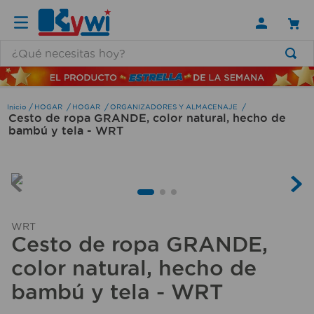
¿Qué necesitas hoy?
TÉRMINOS MÁS BUSCADOS
1
.
lamparas
HOGAR
HOGAR
ORGANIZADORES Y ALMACENAJE
Cesto de ropa GRANDE, color natural, hecho de
2
.
ducha
bambú y tela - WRT
3
.
silla
4
.
lampara
5
.
escritorio
6
.
organizador
WRT
Cesto de ropa GRANDE,
7
.
aspiradora
color natural, hecho de
8
.
cerradura
bambú y tela - WRT
9
.
taladro