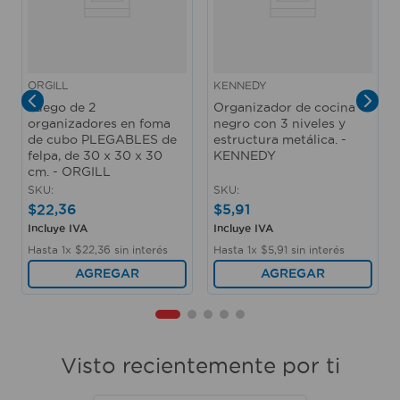
e
ORGILL
KENNEDY
Juego de 2
Organizador de cocina
organizadores en foma
negro con 3 niveles y
de cubo PLEGABLES de
estructura metálica. -
felpa, de 30 x 30 x 30
KENNEDY
cm. - ORGILL
SKU
:
SKU
:
$
22
,
36
$
5
,
91
Incluye IVA
Incluye IVA
Hasta
1
x
$
22
,
36
sin interés
Hasta
1
x
$
5
,
91
sin interés
AGREGAR
AGREGAR
Visto recientemente por ti