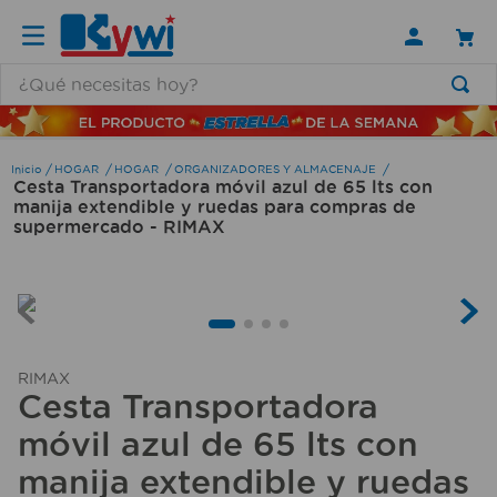
¿Qué necesitas hoy?
TÉRMINOS MÁS BUSCADOS
1
.
lamparas
HOGAR
HOGAR
ORGANIZADORES Y ALMACENAJE
Cesta Transportadora móvil azul de 65 lts con
2
.
ducha
manija extendible y ruedas para compras de
supermercado - RIMAX
3
.
silla
4
.
lampara
5
.
organizador
6
.
escritorio
RIMAX
7
.
aspiradora
Cesta Transportadora
8
.
taladro
móvil azul de 65 lts con
manija extendible y ruedas
9
.
cerradura