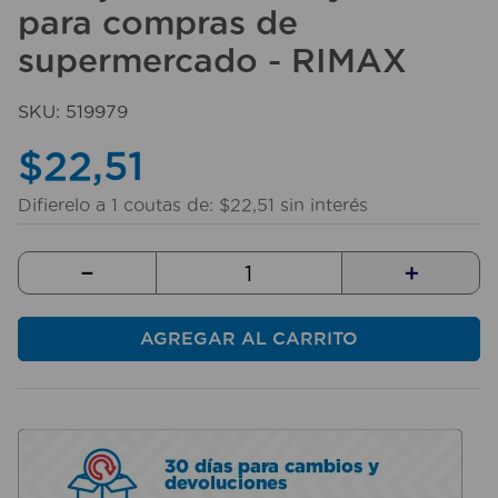
para compras de
10
.
fregadero
supermercado - RIMAX
SKU
:
519979
$
22
,
51
Difierelo a
1
coutas de:
$
22
,
51
sin interés
－
＋
AGREGAR AL CARRITO