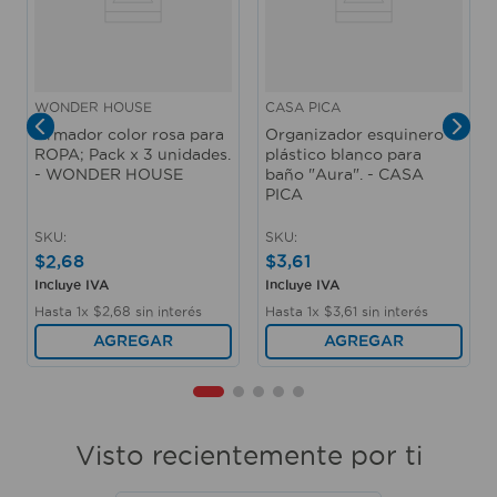
WONDER HOUSE
CASA PICA
Armador color rosa para
Organizador esquinero
ROPA; Pack x 3 unidades.
plástico blanco para
- WONDER HOUSE
baño "Aura". - CASA
PICA
SKU
:
SKU
:
$
2
,
68
$
3
,
61
Incluye IVA
Incluye IVA
Hasta
1
x
$
2
,
68
sin interés
Hasta
1
x
$
3
,
61
sin interés
AGREGAR
AGREGAR
Visto recientemente por ti