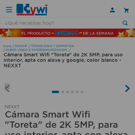
¿Qué necesitas hoy?
TÉRMINOS MÁS BUSCADOS
1
.
lamparas
HOGAR
TECNOLOGIA Y DOMOTICA
AUDIO VIDEO E INTERCOMUNICACION
Cámara Smart Wifi "Toreta" de 2K 5MP, para uso
2
.
ducha
interior, apta con alexa y google, color blanco -
3
.
silla
NEXXT
4
.
lampara
5
.
escritorio
6
.
organizador
NEXXT
7
.
aspiradora
Cámara Smart Wifi
8
.
cerradura
"Toreta" de 2K 5MP, para
9
.
taladro
uso interior, apta con alexa