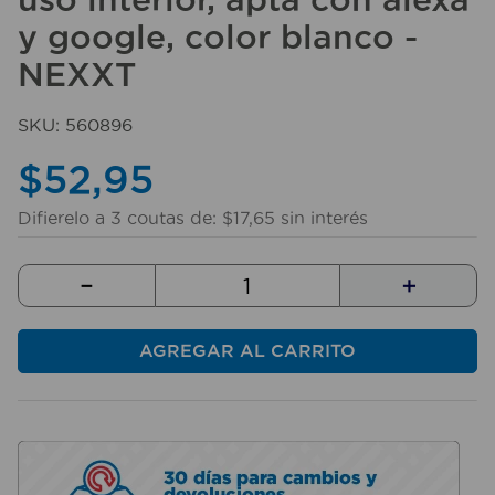
10
.
sillas
y google, color blanco -
NEXXT
SKU
:
560896
$
52
,
95
Difierelo a
3
coutas de:
$
17
,
65
sin interés
－
＋
AGREGAR AL CARRITO