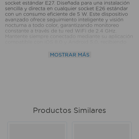
socket estándar E27. Diseñada para una instalación
sencilla y directa en cualquier socket E26 estándar
con un consumo eficiente de 5 W. Este dispositivo
avanzado ofrece seguimiento inteligente y visión
nocturna a todo color, garantizando monitoreo
constante a través de tu red WiFi de 2.4 GHz.
Mantente siempre conectado mediante su aplicación
compatible con iOS 8.0 y Android 5.0, recibiendo
notificaciones inmediatas en tu celular o tableta al
detectar movimiento, y almacena todas tus
MOSTRAR MÁS
evidencias localmente gracias a su ranura para
tarjeta Micro SD de hasta 256 GB (no incluida). Ⓘ
Imágenes referenciales. Medidas del producto
(Alt+Anch+Prof): 14 x 8 x 8 cm VOLTECK
Productos Similares