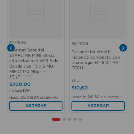
STARLINK
EG TECH
Internet Satelital
Parlante bluetooth
STARLINK MINI kit de
redondo compacto con
alta velocidad Wifi 5 de
tecnología BT 5,0 - EG
Banda dual: 3 x 3 MU-
TECH
MIMO 170 Mbps. -
STARLINK
SKU
:
SKU
:
$
200
,
00
$
10
,
60
Incluye IVA
Hasta
1
x
$
10
,
60
sin interés
Hasta
12
x
$
16
,
66
sin interés
AGREGAR
AGREGAR