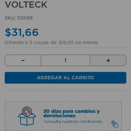
VOLTECK
10
.
sillas
SKU
:
510193
$
31
,
66
Difierelo a
3
coutas de:
$
10
,
55
sin interés
－
＋
AGREGAR AL CARRITO