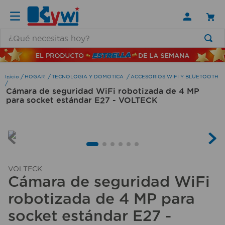
¿Qué necesitas hoy?
TÉRMINOS MÁS BUSCADOS
1
.
lamparas
HOGAR
TECNOLOGIA Y DOMOTICA
ACCESORIOS WIFI Y BLUETOOTH
Cámara de seguridad WiFi robotizada de 4 MP
2
.
ducha
para socket estándar E27 - VOLTECK
3
.
silla
4
.
lampara
5
.
escritorio
6
.
organizador
VOLTECK
Cámara de seguridad WiFi
7
.
aspiradora
robotizada de 4 MP para
8
.
cerradura
socket estándar E27 -
9
.
taladro