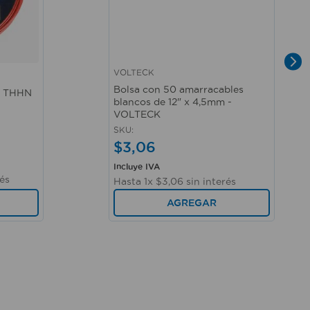
VOLTECK
Vista rápida
Bolsa con 50 amarracables
10 THHN
blancos de 12" x 4,5mm -
VOLTECK
SKU
:
$
3
,
06
Incluye IVA
rés
Hasta
1
x
$
3
,
06
sin interés
AGREGAR