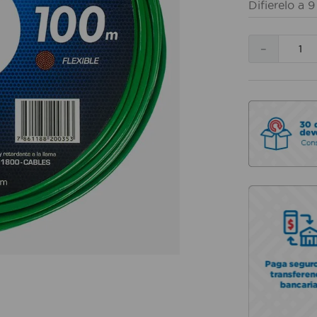
Difierelo a
9
－