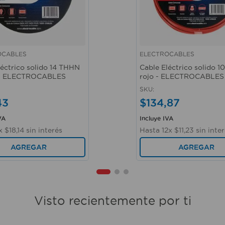
OCABLES
ELECTROCABLES
ápida
Vista rápida
léctrico solido 14 THHN
Cable Eléctrico solido 
 - ELECTROCABLES
rojo - ELECTROCABLES
SKU
:
43
$
134
,
87
VA
Incluye IVA
x
$
18
,
14
sin interés
Hasta
12
x
$
11
,
23
sin inte
AGREGAR
AGREGAR
Visto recientemente por ti