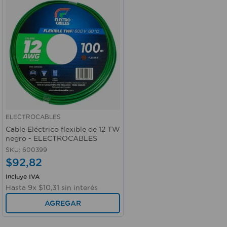
ELECTROCABLES
Vista rápida
Cable Eléctrico flexible de 12 TW
negro - ELECTROCABLES
SKU
:
600399
$
92
,
82
Incluye IVA
Hasta
9
x
$
10
,
31
sin interés
AGREGAR