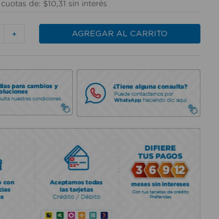
cuotas de:
$
10
,
31
sin interés
AGREGAR AL CARRITO
＋