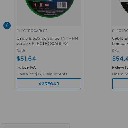
ELECTROCABLES
ELECTR
Vista rápida
Vista r
Cable Eléctrico solido 14 THHN
Cable E
verde - ELECTROCABLES
blanco
SKU
:
SKU
:
$
51
,
64
$
54
,
Incluye IVA
Incluye I
Hasta
3
x
$
17
,
21
sin interés
Hasta
3
AGREGAR