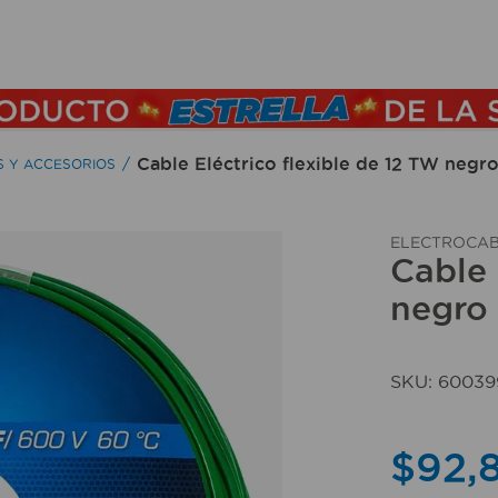
TÉRMINOS MÁS BUSCADOS
1
.
lamparas
2
.
ducha
Cable Eléctrico flexible de 12 TW ne
S Y ACCESORIOS
3
.
silla
4
.
organizador
ELECTROCAB
Cable 
5
.
lampara
negro
6
.
escritorio
7
.
cerradura
SKU
:
60039
8
.
aspiradora
9
.
lavamanos
$
92
,
10
.
taladro