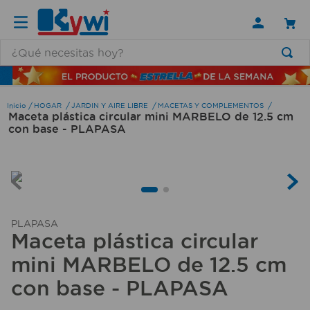
¿Qué necesitas hoy?
TÉRMINOS MÁS BUSCADOS
1
.
lamparas
HOGAR
JARDIN Y AIRE LIBRE
MACETAS Y COMPLEMENTOS
Maceta plástica circular mini MARBELO de 12.5 cm
2
.
ducha
con base - PLAPASA
3
.
lampara
4
.
silla
5
.
escritorio
6
.
organizador
PLAPASA
Maceta plástica circular
7
.
aspiradora
mini MARBELO de 12.5 cm
8
.
cerradura
con base - PLAPASA
9
.
taladro