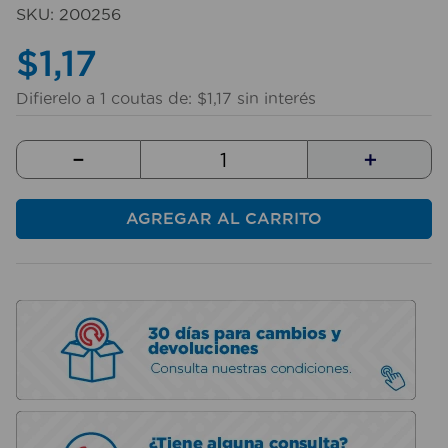
10
.
mesa
SKU
:
200256
$
1
,
17
Difierelo a
1
coutas de:
$
1
,
17
sin interés
－
＋
AGREGAR AL CARRITO