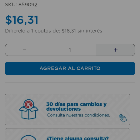
10
.
taladro
SKU
:
859092
$
16
,
31
Difierelo a
1
coutas de:
$
16
,
31
sin interés
－
＋
AGREGAR AL CARRITO