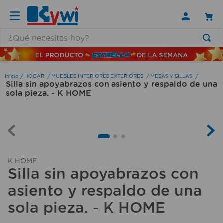
¿Qué necesitas hoy?
TÉRMINOS MÁS BUSCADOS
1
.
lamparas
HOGAR
MUEBLES INTERIORES EXTERIORES
MESAS Y SILLAS
Silla sin apoyabrazos con asiento y respaldo de una
2
.
ducha
sola pieza. - K HOME
3
.
silla
4
.
lampara
5
.
organizador
6
.
escritorio
K HOME
Silla sin apoyabrazos con
7
.
cerradura
asiento y respaldo de una
8
.
aspiradora
sola pieza. - K HOME
9
.
fregadero