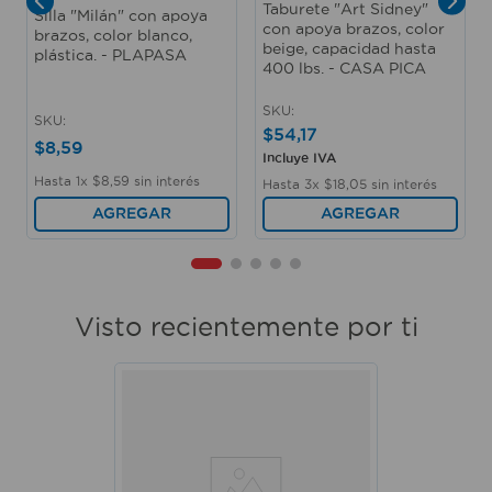
Taburete "Art Sidney"
Silla "Milán" con apoya
con apoya brazos, color
brazos, color blanco,
beige, capacidad hasta
plástica. - PLAPASA
400 lbs. - CASA PICA
SKU
:
SKU
:
$
54
,
17
$
8
,
59
Incluye IVA
Hasta
1
x
$
8
,
59
sin interés
Hasta
3
x
$
18
,
05
sin interés
AGREGAR
AGREGAR
Visto recientemente por ti