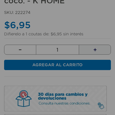
coco. - K HOME
10
.
mesa
SKU
:
222274
$
6
,
95
Difierelo a
1
coutas de:
$
6
,
95
sin interés
－
＋
AGREGAR AL CARRITO