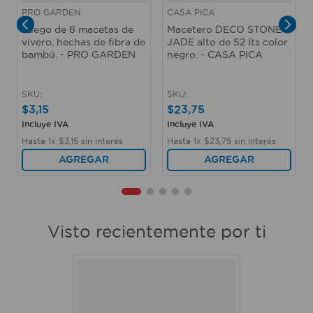
PRO GARDEN
CASA PICA
Juego de 8 macetas de
Macetero DECO STONE
vivero, hechas de fibra de
JADE alto de 52 lts color
bambú. - PRO GARDEN
negro. - CASA PICA
SKU
:
SKU
:
$
3
,
15
$
23
,
75
Incluye IVA
Incluye IVA
Hasta
1
x
$
3
,
15
sin interés
Hasta
1
x
$
23
,
75
sin interés
AGREGAR
AGREGAR
Visto recientemente por ti