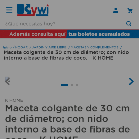
¿Qué necesitas hoy?
TÉRMINOS MÁS BUSCADOS
1
.
lamparas
HOGAR
JARDIN Y AIRE LIBRE
MACETAS Y COMPLEMENTOS
Maceta colgante de 30 cm de diámetro; con nido
2
.
ducha
interno a base de fibras de coco. - K HOME
3
.
lampara
4
.
silla
5
.
escritorio
6
.
organizador
K HOME
Maceta colgante de 30 cm
7
.
aspiradora
de diámetro; con nido
8
.
cerradura
interno a base de fibras de
9
.
taladro