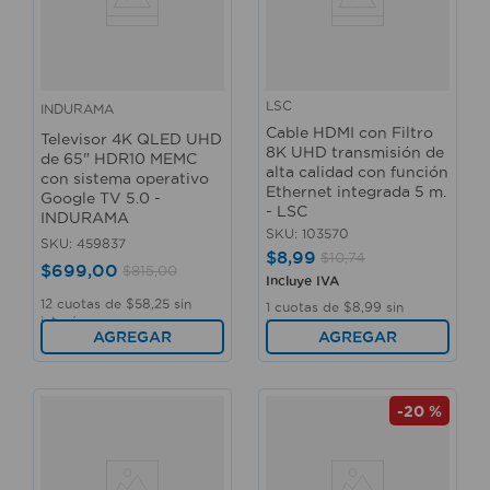
LSC
INDURAMA
Cable HDMI con Filtro
Televisor 4K QLED UHD
8K UHD transmisión de
de 65" HDR10 MEMC
alta calidad con función
con sistema operativo
Ethernet integrada 5 m.
Google TV 5.0 -
- LSC
INDURAMA
SKU
:
103570
SKU
:
459837
$
8
,
99
$
10
,
74
$
699
,
00
$
815
,
00
Incluye IVA
12
cuotas de
$
58
,
25
sin
1
cuotas de
$
8
,
99
sin
interés
interés
AGREGAR
AGREGAR
-
20 %