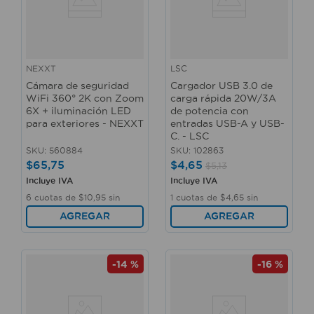
NEXXT
LSC
Cámara de seguridad
Cargador USB 3.0 de
WiFi 360° 2K con Zoom
carga rápida 20W/3A
6X + iluminación LED
de potencia con
para exteriores - NEXXT
entradas USB-A y USB-
C. - LSC
SKU
:
560884
SKU
:
102863
$
65
,
75
$
4
,
65
$
5
,
13
Incluye IVA
Incluye IVA
6
cuotas de
$
10
,
95
sin
1
cuotas de
$
4
,
65
sin
interés
interés
AGREGAR
AGREGAR
-
14 %
-
16 %