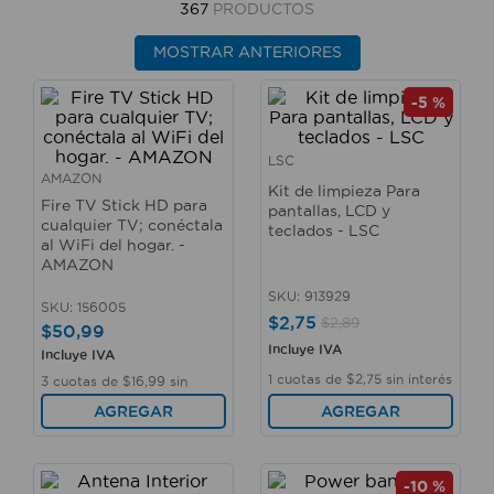
367
PRODUCTOS
10
.
taladro
MOSTRAR ANTERIORES
-
5 %
LSC
AMAZON
Kit de limpieza Para
Fire TV Stick HD para
pantallas, LCD y
cualquier TV; conéctala
teclados - LSC
al WiFi del hogar. -
AMAZON
SKU
:
913929
SKU
:
156005
$
2
,
75
$
2
,
89
$
50
,
99
Incluye IVA
Incluye IVA
1
cuotas de
$
2
,
75
sin interés
3
cuotas de
$
16
,
99
sin
interés
AGREGAR
AGREGAR
-
10 %