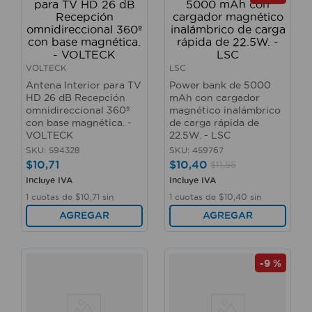
VOLTECK
LSC
Antena Interior para TV
Power bank de 5000
HD 26 dB Recepción
mAh con cargador
omnidireccional 360º
magnético inalámbrico
con base magnética. -
de carga rápida de
VOLTECK
22.5W. - LSC
SKU
:
594328
SKU
:
459767
$
10
,
71
$
10
,
40
$
11
,
55
Incluye IVA
Incluye IVA
1
cuotas de
$
10
,
71
sin
1
cuotas de
$
10
,
40
sin
interés
interés
AGREGAR
AGREGAR
-
9 %