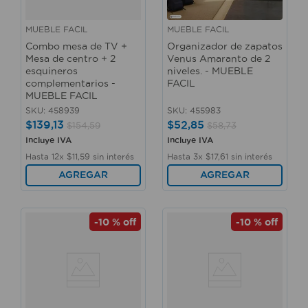
MUEBLE FACIL
MUEBLE FACIL
Combo mesa de TV +
Organizador de zapatos
Mesa de centro + 2
Venus Amaranto de 2
esquineros
niveles. - MUEBLE
complementarios -
FACIL
MUEBLE FACIL
SKU
:
458939
SKU
:
455983
$
139
,
13
$
52
,
85
$
154
,
59
$
58
,
73
Incluye IVA
Incluye IVA
Hasta
12
x
$
11
,
59
sin interés
Hasta
3
x
$
17
,
61
sin interés
AGREGAR
AGREGAR
-
10 %
off
-
10 %
off