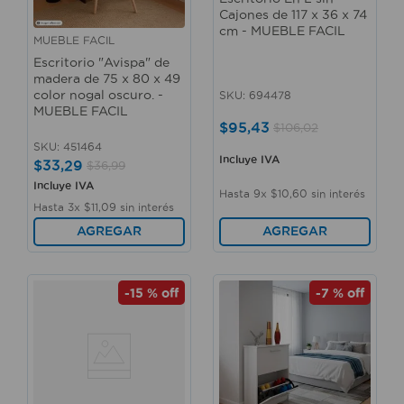
Cajones de 117 x 36 x 74
cm - MUEBLE FACIL
MUEBLE FACIL
Escritorio "Avispa" de
madera de 75 x 80 x 49
color nogal oscuro. -
SKU
:
694478
MUEBLE FACIL
$
95
,
43
$
106
,
02
SKU
:
451464
Incluye IVA
$
33
,
29
$
36
,
99
Incluye IVA
Hasta
9
x
$
10
,
60
sin interés
Hasta
3
x
$
11
,
09
sin interés
AGREGAR
AGREGAR
-
15 %
off
-
7 %
off