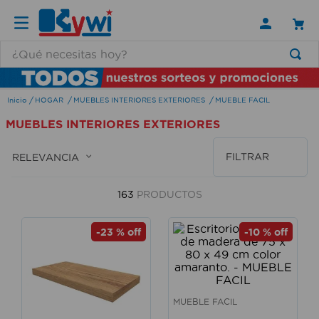
¿Qué necesitas hoy?
TÉRMINOS MÁS BUSCADOS
HOGAR
MUEBLES INTERIORES EXTERIORES
MUEBLE FACIL
1
.
lamparas
MUEBLES INTERIORES EXTERIORES
2
.
ducha
3
.
silla
FILTRAR
RELEVANCIA
4
.
organizador
163
PRODUCTOS
5
.
lampara
6
.
escritorio
-
23 %
off
-
10 %
off
7
.
cerradura
8
.
aspiradora
9
.
lavamanos
MUEBLE FACIL