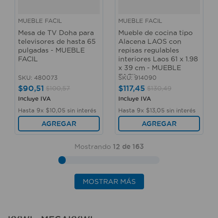
MUEBLE FACIL
MUEBLE FACIL
Mesa de TV Doha para
Mueble de cocina tipo
televisores de hasta 65
Alacena LAOS con
pulgadas - MUEBLE
repisas regulables
FACIL
interiores Laos 61 x 1.98
x 39 cm - MUEBLE
FACIL
SKU
:
480073
SKU
:
914090
$
90
,
51
$
117
,
45
$
100
,
57
$
130
,
49
Incluye IVA
Incluye IVA
Hasta
9
x
$
10
,
05
sin interés
Hasta
9
x
$
13
,
05
sin interés
AGREGAR
AGREGAR
Mostrando
12 de 163
MOSTRAR MÁS