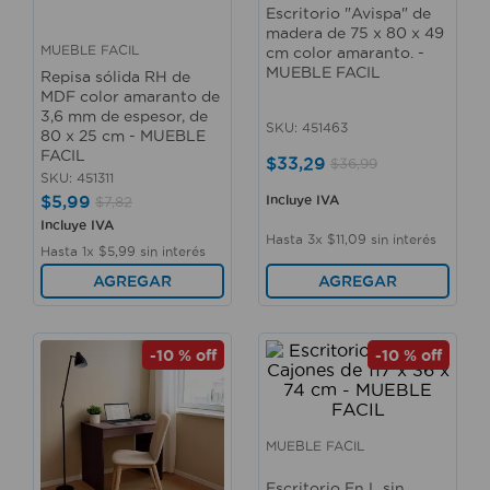
Escritorio "Avispa" de
10
.
taladro
madera de 75 x 80 x 49
MUEBLE FACIL
cm color amaranto. -
MUEBLE FACIL
Repisa sólida RH de
MDF color amaranto de
3,6 mm de espesor, de
SKU
:
451463
80 x 25 cm - MUEBLE
FACIL
$
33
,
29
$
36
,
99
SKU
:
451311
$
5
,
99
Incluye IVA
$
7
,
82
Incluye IVA
Hasta
3
x
$
11
,
09
sin interés
Hasta
1
x
$
5
,
99
sin interés
AGREGAR
AGREGAR
-
10 %
off
-
10 %
off
MUEBLE FACIL
Escritorio En L sin