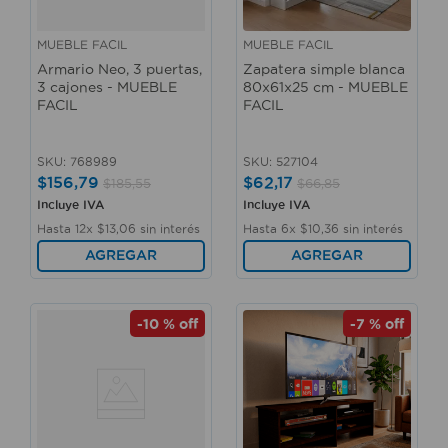
MUEBLE FACIL
MUEBLE FACIL
Armario Neo, 3 puertas,
Zapatera simple blanca
3 cajones - MUEBLE
80x61x25 cm - MUEBLE
FACIL
FACIL
SKU
:
768989
SKU
:
527104
$
156
,
79
$
62
,
17
$
185
,
55
$
66
,
85
Incluye IVA
Incluye IVA
Hasta
12
x
$
13
,
06
sin interés
Hasta
6
x
$
10
,
36
sin interés
AGREGAR
AGREGAR
-
10 %
off
-
7 %
off