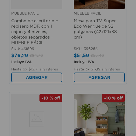
MUEBLE FACIL
MUEBLE FACIL
Combo de escritorio +
Mesa para TV Super
repisero MDF, con 1
Eco Wengue de 52
cajon y 4 niveles,
pulgadas (42x121x38
objetos separados -
cm)
MUEBLE FÁCIL
SKU
:
451899
SKU
:
396265
$
76
,
29
$
51
,
59
$
84
,
76
$
55
,
46
Incluye IVA
Incluye IVA
Hasta
6
x
$
12
,
71
sin interés
Hasta
3
x
$
17
,
19
sin interés
AGREGAR
AGREGAR
-
10 %
off
-
10 %
off