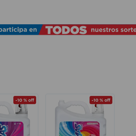
TÉRMINOS MÁS BUSCADOS
1
.
lamparas
2
.
ducha
3
.
silla
4
.
lampara
5
.
escritorio
6
.
organizador
7
.
aspiradora
-
10 %
off
-
10 %
off
8
.
cerradura
9
.
taladro
10
.
sillas