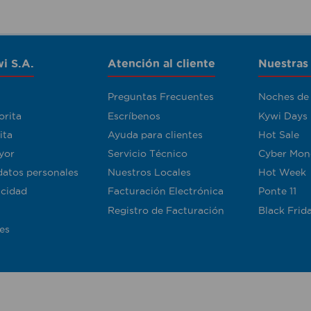
i S.A.
Atención al cliente
Nuestras
Preguntas Frecuentes
Noches de
orita
Escríbenos
Kywi Days
ita
Ayuda para clientes
Hot Sale
yor
Servicio Técnico
Cyber Mon
datos personales
Nuestros Locales
Hot Week
acidad
Facturación Electrónica
Ponte 11
Registro de Facturación
Black Frid
es