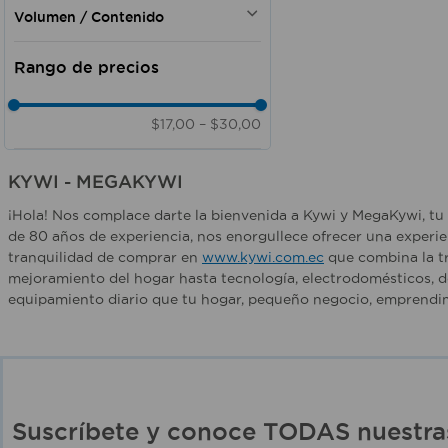
Doméstico - Comercial - Institucional
WRT
Volumen / Contenido
6.64 lts
$17,00
–
$30,00
KYWI - MEGAKYWI
¡Hola! Nos complace darte la bienvenida a Kywi y MegaKywi, tu 
de 80 años de experiencia, nos enorgullece ofrecer una experie
tranquilidad de comprar en
www.kywi.com.ec
que combina la tr
mejoramiento del hogar hasta tecnología, electrodomésticos, d
equipamiento diario que tu hogar, pequeño negocio, emprendim
Suscríbete y conoce TODAS nuest