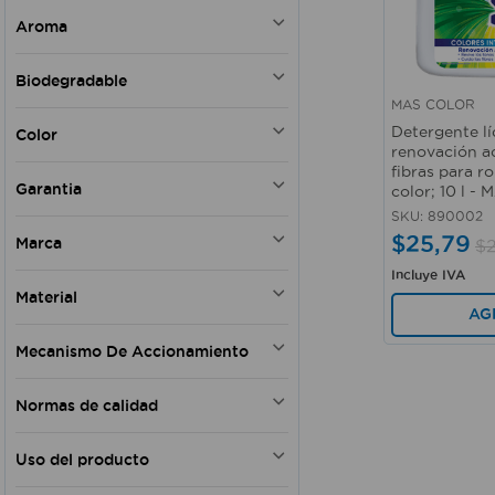
DETERGENTES Y SUAVIZANTES
Aroma
Fresco
Biodegradable
MAS COLOR
Vista rápida
SI
Detergente l
Color
renovación ac
fibras para r
Azul verdoso
Garantia
color; 10 l 
SKU
:
890002
SI
$
25
,
79
Marca
$
Incluye IVA
MAS COLOR
Material
TIPS
AG
CASA PICA
Plástico - Materiales detergentes
Mecanismo De Accionamiento
GLADE
BINNER
Válvula dosificadora
K HOME
Normas de calidad
MICROLIMPIA
HE
PLAPASA
Uso del producto
SELLO AZUL