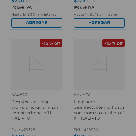
$
2
,
01
$
2
,
13
$
2
,
37
$
2
,
51
Incluye IVA
Incluye IVA
Hasta
1
x
$
2
,
01
sin interés
Hasta
1
x
$
2
,
13
sin interés
AGREGAR
AGREGAR
-
15 %
off
-
15 %
off
KALIPTO
KALIPTO
Desinfectante con
Limpiador
aroma a naranja limón
desinfectante multiusos
con bicarbonato 1 lt -
con aroma a eucalipto; 1
KALIPTO
lt - KALIPTO
SKU
:
429628
SKU
:
430920