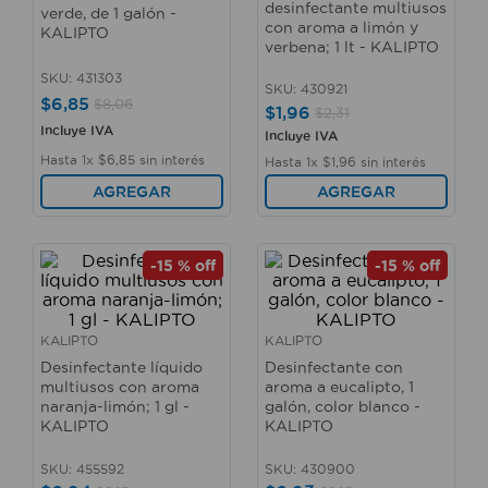
desinfectante multiusos
verde, de 1 galón -
10
.
fregadero
con aroma a limón y
KALIPTO
verbena; 1 lt - KALIPTO
SKU
:
431303
SKU
:
430921
$
6
,
85
$
8
,
06
$
1
,
96
$
2
,
31
Incluye IVA
Incluye IVA
Hasta
1
x
$
6
,
85
sin interés
Hasta
1
x
$
1
,
96
sin interés
AGREGAR
AGREGAR
-
15 %
off
-
15 %
off
KALIPTO
KALIPTO
Desinfectante líquido
Desinfectante con
multiusos con aroma
aroma a eucalipto, 1
naranja-limón; 1 gl -
galón, color blanco -
KALIPTO
KALIPTO
SKU
:
455592
SKU
:
430900