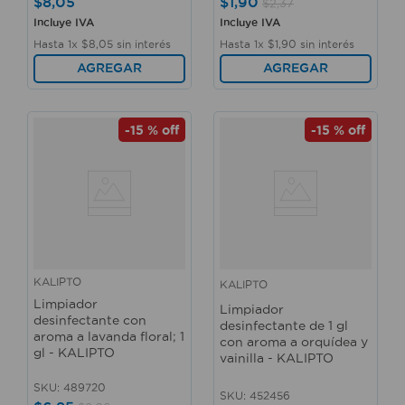
$
8
,
05
$
1
,
90
$
2
,
37
Incluye IVA
Incluye IVA
Hasta
1
x
$
8
,
05
sin interés
Hasta
1
x
$
1
,
90
sin interés
AGREGAR
AGREGAR
-
15 %
off
-
15 %
off
KALIPTO
KALIPTO
Limpiador
Limpiador
desinfectante con
desinfectante de 1 gl
aroma a lavanda floral; 1
con aroma a orquídea y
gl - KALIPTO
vainilla - KALIPTO
SKU
:
489720
SKU
:
452456