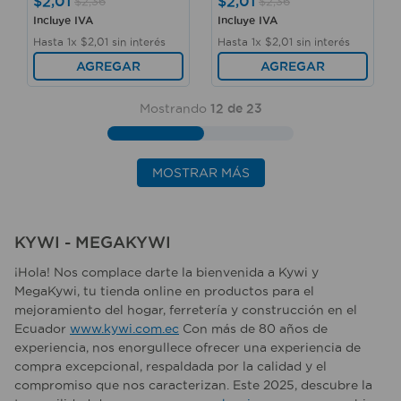
$
2
,
01
$
2
,
01
$
2
,
36
$
2
,
36
Incluye IVA
Incluye IVA
Hasta
1
x
$
2
,
01
sin interés
Hasta
1
x
$
2
,
01
sin interés
AGREGAR
AGREGAR
Mostrando
12 de 23
MOSTRAR MÁS
KYWI - MEGAKYWI
¡Hola! Nos complace darte la bienvenida a Kywi y
MegaKywi, tu tienda online en productos para el
mejoramiento del hogar, ferretería y construcción en el
Ecuador
www.kywi.com.ec
Con más de 80 años de
experiencia, nos enorgullece ofrecer una experiencia de
compra excepcional, respaldada por la calidad y el
compromiso que nos caracterizan. Este 2025, descubre la