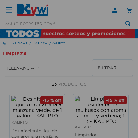
¿Qué necesitas hoy?
TÉRMINOS MÁS BUSCADOS
HOGAR
LIMPIEZA
KALIPTO
1
.
lamparas
LIMPIEZA
2
.
ducha
3
.
silla
FILTRAR
RELEVANCIA
4
.
lampara
23
PRODUCTOS
5
.
organizador
6
.
escritorio
-
15 %
off
-
15 %
off
7
.
aspiradora
8
.
taladro
KALIPTO
KALIPTO
Desinfectante líquido
9
.
cerradura
Limpiador
con aroma a manzana