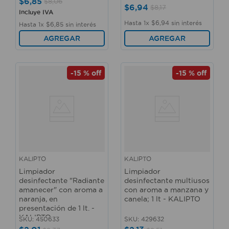
$
6
,
85
$
8
,
06
$
6
,
94
$
8
,
17
Incluye IVA
Hasta
1
x
$
6
,
94
sin interés
Hasta
1
x
$
6
,
85
sin interés
AGREGAR
AGREGAR
-
15 %
off
-
15 %
off
KALIPTO
KALIPTO
Limpiador
Limpiador
desinfectante "Radiante
desinfectante multiusos
amanecer" con aroma a
con aroma a manzana y
naranja, en
canela; 1 lt - KALIPTO
presentación de 1 lt. -
KALIPTO
SKU
:
450633
SKU
:
429632