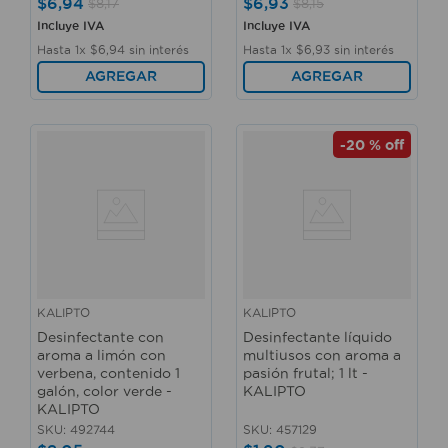
$
6
,
94
$
6
,
93
$
8
,
17
$
8
,
15
Incluye IVA
Incluye IVA
Hasta
1
x
$
6
,
94
sin interés
Hasta
1
x
$
6
,
93
sin interés
AGREGAR
AGREGAR
-
20 %
off
KALIPTO
KALIPTO
Desinfectante con
Desinfectante líquido
aroma a limón con
multiusos con aroma a
verbena, contenido 1
pasión frutal; 1 lt -
galón, color verde -
KALIPTO
KALIPTO
SKU
:
492744
SKU
:
457129