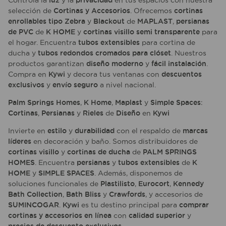
Controla la
luz
y la
privacidad
en tus espacios con nuestra
selección de
Cortinas y Accesorios
. Ofrecemos
cortinas
enrollables tipo Zebra
y
Blackout
de
MAPLAST
,
persianas
de PVC
de
K HOME
y
cortinas visillo semi transparente
para
el hogar. Encuentra
tubos extensibles
para cortina de
ducha y
tubos redondos cromados para clóset
. Nuestros
productos garantizan
diseño moderno
y
fácil instalación
.
Compra en
Kywi
y decora tus ventanas con
descuentos
exclusivos
y
envío seguro
a nivel nacional.
Palm Springs Homes
,
K Home
,
Maplast
y
Simple Spaces
:
Cortinas
,
Persianas
y
Rieles
de
Diseño
en
Kywi
Invierte en
estilo
y
durabilidad
con el respaldo de
marcas
líderes
en decoración y baño. Somos distribuidores de
cortinas visillo
y
cortinas de ducha
de
PALM SPRINGS
HOMES
. Encuentra
persianas
y
tubos extensibles
de
K
HOME
y
SIMPLE SPACES
. Además, disponemos de
soluciones funcionales de
Plastilisto
,
Eurocort
,
Kennedy
Bath Collection
,
Bath Bliss
y
Crawfords
, y accesorios de
SUMINCOGAR
.
Kywi
es tu destino principal para
comprar
cortinas y accesorios en línea
con
calidad superior
y