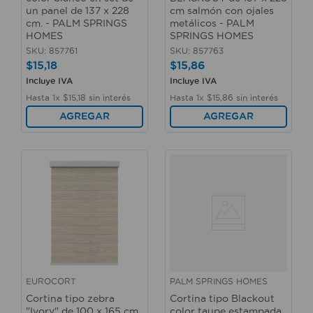
un panel de 137 x 228
cm salmón con ojales
cm. - PALM SPRINGS
metálicos - PALM
HOMES
SPRINGS HOMES
SKU
:
857761
SKU
:
857763
$
15
,
18
$
15
,
86
Incluye IVA
Incluye IVA
Hasta
1
x
$
15
,
18
sin interés
Hasta
1
x
$
15
,
86
sin interés
AGREGAR
AGREGAR
EUROCORT
PALM SPRINGS HOMES
Cortina tipo zebra
Cortina tipo Blackout
"Ivory" de 100 x 165 cm
color taupe estampada