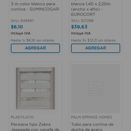
3 m color blanco para
blanca 1,40 x 2,20m
cortina - SUMINCOGAR
(ancho x alto) -
EUROCORT
SKU
:
649597
SKU
:
327298
$
6
,
10
$
39
,
63
Incluye IVA
Incluye IVA
Hasta
1
x
$
6
,
10
sin interés
Hasta
3
x
$
13
,
21
sin interés
AGREGAR
AGREGAR
PLASTILISTO
PALM SPRINGS HOMES
Persiana tipo Zebra
Tubo para cortina de
Jaspeada con cenefa de
ducha de acero