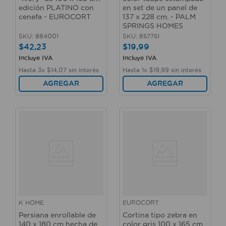
edición PLATINO con
en set de un panel de
cenefa - EUROCORT
137 x 228 cm. - PALM
SPRINGS HOMES
SKU
:
884001
SKU
:
857751
$
42
,
23
$
19
,
99
Incluye IVA
Incluye IVA
Hasta
3
x
$
14
,
07
sin interés
Hasta
1
x
$
19
,
99
sin interés
AGREGAR
AGREGAR
K HOME
EUROCORT
Persiana enrollable de
Cortina tipo zebra en
140 x 180 cm hecha de
color gris 100 x 165 cm