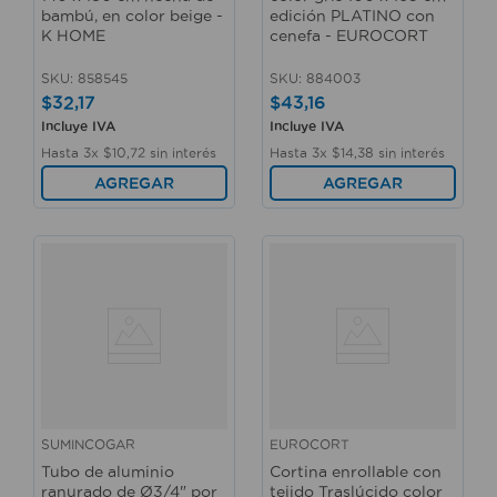
bambú, en color beige -
edición PLATINO con
K HOME
cenefa - EUROCORT
SKU
:
858545
SKU
:
884003
$
32
,
17
$
43
,
16
Incluye IVA
Incluye IVA
Hasta
3
x
$
10
,
72
sin interés
Hasta
3
x
$
14
,
38
sin interés
AGREGAR
AGREGAR
SUMINCOGAR
EUROCORT
Tubo de aluminio
Cortina enrollable con
ranurado de Ø3/4" por
tejido Traslúcido color