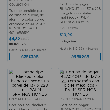
KENNEDY BATH
10
.
taladro
Cortina de hogar
COLLECTION
BLACKOUT de 137 x 228
Tubo extensible para
cm gold con ojales
cortina de ducha, de
metálicos - PALM
aluminio color verde
SPRINGS HOMES
cromado de 41" a 76" -
KENNEDY BATH
SKU
:
857752
COLLECTION
SKU
:
896861
$
19
,
99
$
4
,
82
$
8
,
77
Incluye IVA
Incluye IVA
Hasta
1
x
$
19
,
99
sin interés
Hasta
1
x
$
4
,
82
sin interés
AGREGAR
AGREGAR
PALM SPRINGS HOMES
PALM SPRINGS HOMES
Cortina tipo Blackout
Cortina de hogar
color blanco en set de
BLACKOUT de 137 x 228