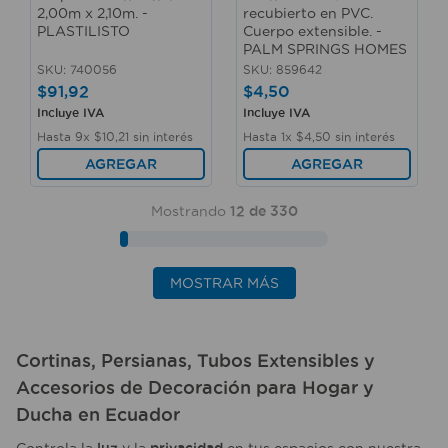
2,00m x 2,10m. -
recubierto en PVC.
PLASTILISTO
Cuerpo extensible. -
PALM SPRINGS HOMES
SKU
:
740056
SKU
:
859642
$
91
,
92
$
4
,
50
Incluye IVA
Incluye IVA
Hasta
9
x
$
10
,
21
sin interés
Hasta
1
x
$
4
,
50
sin interés
AGREGAR
AGREGAR
Mostrando
12 de 330
MOSTRAR MÁS
Cortinas
,
Persianas
,
Tubos Extensibles
y
Accesorios de Decoración
para
Hogar
y
Ducha
en
Ecuador