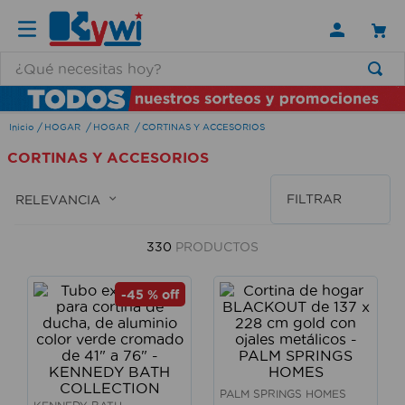
¿Qué necesitas hoy?
TÉRMINOS MÁS BUSCADOS
HOGAR
HOGAR
CORTINAS Y ACCESORIOS
1
.
lamparas
CORTINAS Y ACCESORIOS
2
.
ducha
3
.
silla
FILTRAR
RELEVANCIA
4
.
lampara
330
PRODUCTOS
5
.
organizador
6
.
escritorio
-
45 %
off
7
.
cerradura
8
.
aspiradora
9
.
fregadero
PALM SPRINGS HOMES