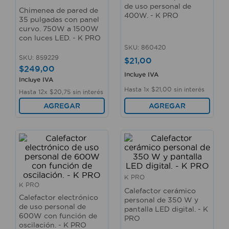
10
.
taladro
de uso personal de
Chimenea de pared de
400W. - K PRO
35 pulgadas con panel
curvo. 750W a 1500W
con luces LED. - K PRO
SKU
:
860420
SKU
:
859229
$
21
,
00
$
249
,
00
Incluye IVA
Incluye IVA
Hasta
1
x
$
21
,
00
sin interés
Hasta
12
x
$
20
,
75
sin interés
AGREGAR
AGREGAR
K PRO
K PRO
Calefactor cerámico
Calefactor electrónico
personal de 350 W y
de uso personal de
pantalla LED digital. - K
600W con función de
PRO
oscilación. - K PRO