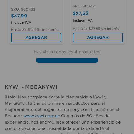
SKU
:
860421
SKU
:
860422
$
27
,
53
$
37
,
99
Incluye IVA
Incluye IVA
Hasta
1
x
$
27
,
53
sin interés
Hasta
3
x
$
12
,
66
sin interés
AGREGAR
AGREGAR
Has visto todos los
4
productos
KYWI - MEGAKYWI
¡Hola! Nos complace darte la bienvenida a Kywi y
MegaKywi, tu tienda online en productos para el
mejoramiento del hogar, ferretería y construcción en el
Ecuador
www.kywi.com.ec
Con más de 80 años de
experiencia, nos enorgullece ofrecer una experiencia de
compra excepcional, respaldada por la calidad y el