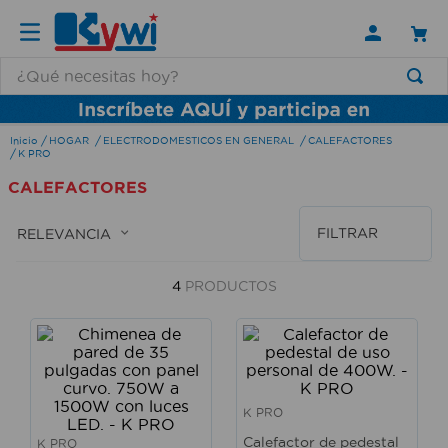
¿Qué necesitas hoy?
TÉRMINOS MÁS BUSCADOS
HOGAR
ELECTRODOMESTICOS EN GENERAL
CALEFACTORES
1
.
lamparas
K PRO
2
.
ducha
CALEFACTORES
3
.
silla
FILTRAR
RELEVANCIA
4
.
organizador
5
.
lampara
4
PRODUCTOS
6
.
escritorio
7
.
cerradura
8
.
aspiradora
K PRO
9
.
lavamanos
Calefactor de pedestal
K PRO