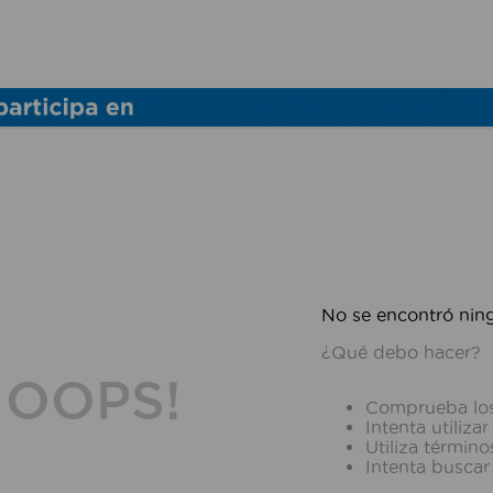
TÉRMINOS MÁS BUSCADOS
1
.
lamparas
2
.
ducha
3
.
silla
4
.
organizador
5
.
lampara
6
.
escritorio
No se encontró nin
7
.
cerradura
¿Qué debo hacer?
OOPS!
8
.
aspiradora
Comprueba los
Intenta utiliza
9
.
lavamanos
Utiliza términ
Intenta buscar
10
.
taladro