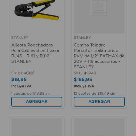
STANLEY
STANLEY
Alicate Ponchadora
Combo Taladro
Pela Cables 3 en 1 para
Percutor inalámbrico
RJ45 - RJ11 y RJ12 -
PVV de 1/2" FATMAX de
STANLEY
20V + 119 accesorios -
STANLEY
SKU
:
640136
SKU
:
499401
$
18
,
95
$
185
,
95
Incluye IVA
Incluye IVA
1
cuotas de
$
18
,
95
sin
12
cuotas de
$
15
,
49
sin
interés
interés
AGREGAR
AGREGAR