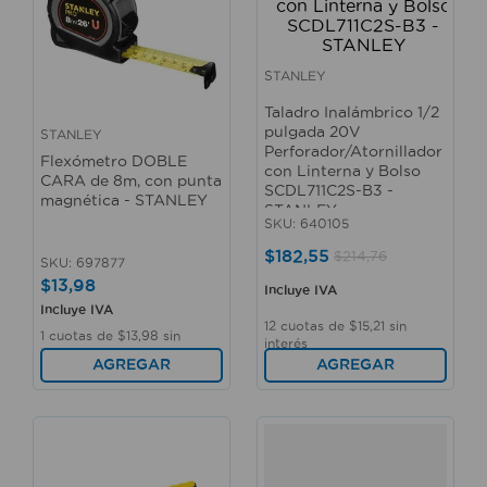
STANLEY
Taladro Inalámbrico 1/2
pulgada 20V
STANLEY
Perforador/Atornillador
Flexómetro DOBLE
con Linterna y Bolso
CARA de 8m, con punta
SCDL711C2S-B3 -
magnética - STANLEY
STANLEY
SKU
:
640105
$
182
,
55
$
214
,
76
SKU
:
697877
$
13
,
98
Incluye IVA
Incluye IVA
12
cuotas de
$
15
,
21
sin
1
cuotas de
$
13
,
98
sin
interés
interés
AGREGAR
AGREGAR