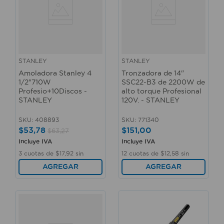
STANLEY
STANLEY
Amoladora Stanley 4
Tronzadora de 14"
1/2"710W
SSC22-B3 de 2200W de
Profesio+10Discos -
alto torque Profesional
STANLEY
120V. - STANLEY
SKU
:
408893
SKU
:
771340
$
53
,
78
$
151
,
00
$
63
,
27
Incluye IVA
Incluye IVA
3
cuotas de
$
17
,
92
sin
12
cuotas de
$
12
,
58
sin
interés
interés
AGREGAR
AGREGAR