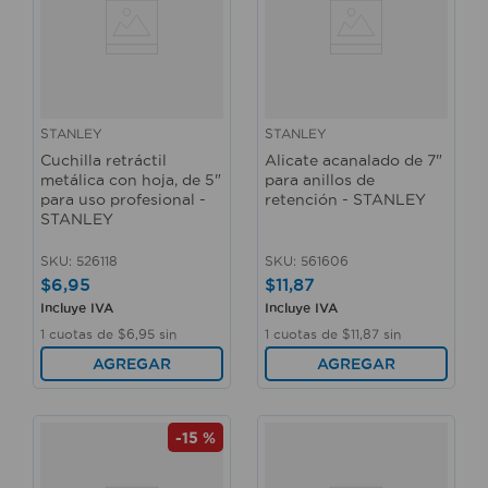
STANLEY
STANLEY
Cuchilla retráctil
Alicate acanalado de 7"
metálica con hoja, de 5"
para anillos de
para uso profesional -
retención - STANLEY
STANLEY
SKU
:
526118
SKU
:
561606
$
6
,
95
$
11
,
87
Incluye IVA
Incluye IVA
1
cuotas de
$
6
,
95
sin
1
cuotas de
$
11
,
87
sin
interés
interés
AGREGAR
AGREGAR
-
15 %