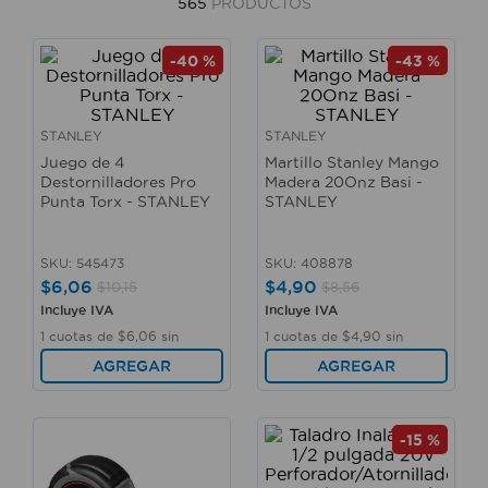
565
PRODUCTOS
10
.
taladro
-
40 %
-
43 %
STANLEY
STANLEY
Juego de 4
Martillo Stanley Mango
Destornilladores Pro
Madera 20Onz Basi -
Punta Torx - STANLEY
STANLEY
SKU
:
545473
SKU
:
408878
$
6
,
06
$
4
,
90
$
10
,
15
$
8
,
56
Incluye IVA
Incluye IVA
1
cuotas de
$
6
,
06
sin
1
cuotas de
$
4
,
90
sin
interés
interés
AGREGAR
AGREGAR
-
15 %