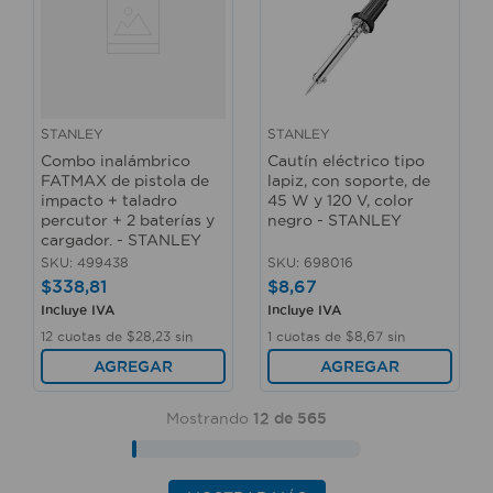
STANLEY
STANLEY
Combo inalámbrico
Cautín eléctrico tipo
FATMAX de pistola de
lapiz, con soporte, de
impacto + taladro
45 W y 120 V, color
percutor + 2 baterías y
negro - STANLEY
cargador. - STANLEY
SKU
:
499438
SKU
:
698016
$
338
,
81
$
8
,
67
Incluye IVA
Incluye IVA
12
cuotas de
$
28
,
23
sin
1
cuotas de
$
8
,
67
sin
interés
interés
AGREGAR
AGREGAR
Mostrando
12 de 565