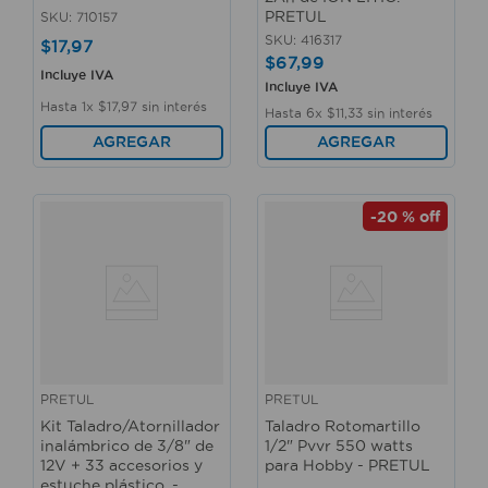
PRETUL
SKU
:
710157
SKU
:
416317
$
17
,
97
$
67
,
99
Incluye IVA
Incluye IVA
Hasta
1
x
$
17
,
97
sin interés
Hasta
6
x
$
11
,
33
sin interés
AGREGAR
AGREGAR
-
20 %
off
PRETUL
PRETUL
Kit Taladro/Atornillador
Taladro Rotomartillo
inalámbrico de 3/8" de
1/2" Pvvr 550 watts
12V + 33 accesorios y
para Hobby - PRETUL
estuche plástico. -