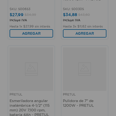
SKU
:
500653
SKU
:
500305
$
27
,
99
$
34
,
88
$
34
,
99
$
43
,
60
Incluye IVA
Incluye IVA
Hasta
1
x
$
27
,
99
sin interés
Hasta
3
x
$
11
,
62
sin interés
AGREGAR
AGREGAR
PRETUL
PRETUL
Esmeriladora angular
Pulidora de 7" de
inalámbrica 4-1/2" (115
1200W - PRETUL
mm) 20V 7,100 rpm,
batería 4Ah - PRETUL