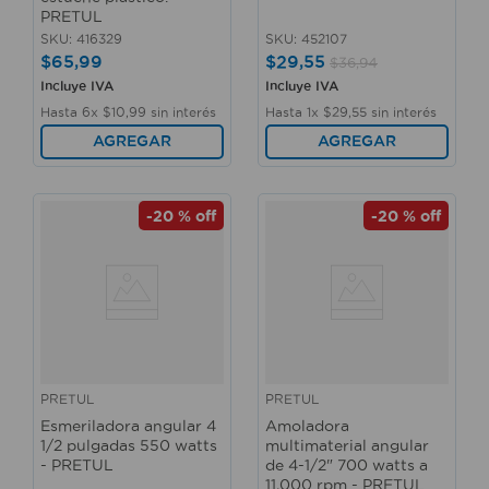
PRETUL
SKU
:
416329
SKU
:
452107
$
65
,
99
$
29
,
55
$
36
,
94
Incluye IVA
Incluye IVA
Hasta
6
x
$
10
,
99
sin interés
Hasta
1
x
$
29
,
55
sin interés
AGREGAR
AGREGAR
-
20 %
off
-
20 %
off
PRETUL
PRETUL
Esmeriladora angular 4
Amoladora
1/2 pulgadas 550 watts
multimaterial angular
- PRETUL
de 4-1/2" 700 watts a
11,000 rpm - PRETUL