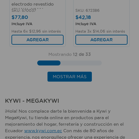
electrodo revestido
(SMAW- MMA). -
SKU
:
570037
SKU
:
672386
PRETUL
$
77
,
80
$
42
,
18
Incluye IVA
Incluye IVA
Hasta
6
x
$
12
,
96
sin interés
Hasta
3
x
$
14
,
06
sin interés
AGREGAR
AGREGAR
Mostrando
12 de 33
MOSTRAR MÁS
KYWI - MEGAKYWI
¡Hola! Nos complace darte la bienvenida a Kywi y
MegaKywi, tu tienda online en productos para el
mejoramiento del hogar, ferretería y construcción en el
Ecuador
www.kywi.com.ec
Con más de 80 años de
experiencia, nos enorgullece ofrecer una experiencia de