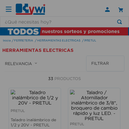
¿Qué necesitas hoy?
TÉRMINOS MÁS BUSCADOS
FERRETERIA
HERRAMIENTAS ELECTRICAS
PRETUL
1
.
lamparas
HERRAMIENTAS ELECTRICAS
2
.
ducha
3
.
silla
FILTRAR
RELEVANCIA
4
.
lampara
33
PRODUCTOS
5
.
organizador
6
.
escritorio
7
.
aspiradora
PRETUL
8
.
taladro
Taladro inalámbrico de
9
.
cerradura
PRETUL
1/2 y 20V - PRETUL