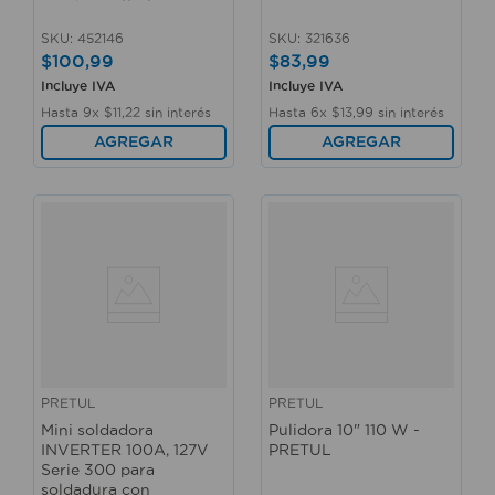
SKU
:
452146
SKU
:
321636
$
100
,
99
$
83
,
99
Incluye IVA
Incluye IVA
Hasta
9
x
$
11
,
22
sin interés
Hasta
6
x
$
13
,
99
sin interés
AGREGAR
AGREGAR
PRETUL
PRETUL
Mini soldadora
Pulidora 10" 110 W -
INVERTER 100A, 127V
PRETUL
Serie 300 para
soldadura con