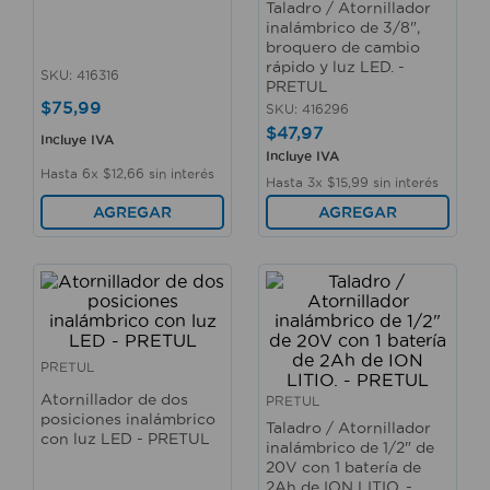
Taladro / Atornillador
10
.
fregadero
inalámbrico de 3/8",
broquero de cambio
rápido y luz LED. -
SKU
:
416316
PRETUL
$
75
,
99
SKU
:
416296
$
47
,
97
Incluye IVA
Incluye IVA
Hasta
6
x
$
12
,
66
sin interés
Hasta
3
x
$
15
,
99
sin interés
AGREGAR
AGREGAR
PRETUL
Atornillador de dos
PRETUL
posiciones inalámbrico
Taladro / Atornillador
con luz LED - PRETUL
inalámbrico de 1/2" de
20V con 1 batería de
2Ah de ION LITIO. -