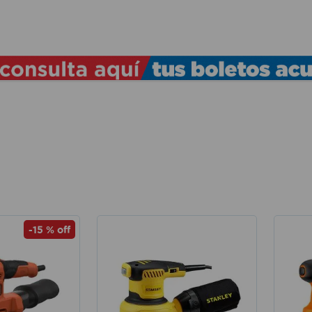
TÉRMINOS MÁS BUSCADOS
1
.
lamparas
2
.
ducha
3
.
silla
4
.
lampara
5
.
organizador
6
.
escritorio
7
.
aspiradora
-
15 %
off
8
.
taladro
9
.
cerradura
10
.
fregadero