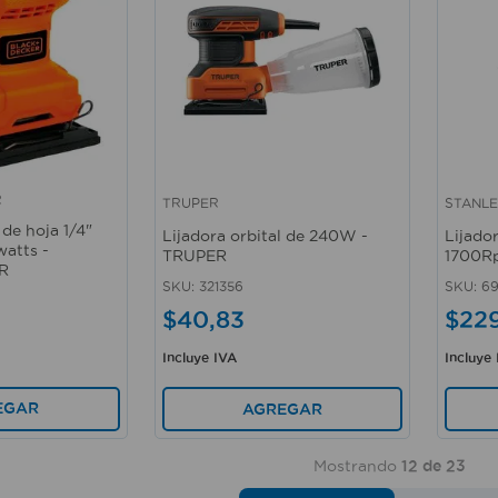
R
TRUPER
STANL
Vista rápida
Vista 
 de hoja 1/4"
Lijadora orbital de 240W -
Lijado
atts -
TRUPER
1700R
R
SKU
:
321356
SKU
:
69
$
40
,
83
$
22
Incluye IVA
Incluye
EGAR
AGREGAR
Mostrando
12 de 23