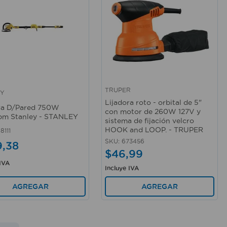
TRUPER
EY
rápida
Vista rápida
Lijadora roto - orbital de 5"
ra D/Pared 750W
con motor de 260W 127V y
pm Stanley - STANLEY
sistema de fijación velcro
HOOK and LOOP. - TRUPER
8111
SKU
:
673456
9
,
38
$
46
,
99
 IVA
Incluye IVA
AGREGAR
AGREGAR