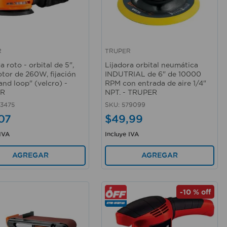
R
TRUPER
rápida
Vista rápida
a roto - orbital de 5",
Lijadora orbital neumática
tor de 260W, fijación
INDUTRIAL de 6" de 10000
and loop" (velcro) -
RPM con entrada de aire 1/4"
ER
NPT. - TRUPER
3475
SKU
:
579099
07
$
49
,
99
 IVA
Incluye IVA
AGREGAR
AGREGAR
-
10 %
off