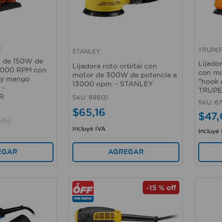
R
TRUPE
STANLEY
Vista rápida
Vista 
l de 150W de
Lijador
Lijadora roto orbital con
14000 RPM con
con mo
motor de 300W de potencia a
 y mango
"hook 
13000 opm. - STANLEY
 -
TRUP
R
SKU
:
698131
SKU
:
67
$
65
,
16
$
47
,
,
07
Incluye IVA
Incluye
AGREGAR
EGAR
-
15 %
off