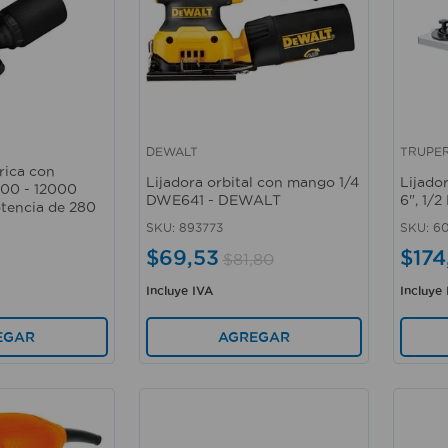
DEWALT
TRUPE
Vista rápida
Vista 
rica con
Lijadora orbital con mango 1/4
Lijado
500 - 12000
DWE641 - DEWALT
6", 1/
otencia de 280
SKU
:
893773
SKU
:
6
$
69
,
53
$
174
$
81
,
80
Incluye IVA
Incluye
AGREGAR
EGAR