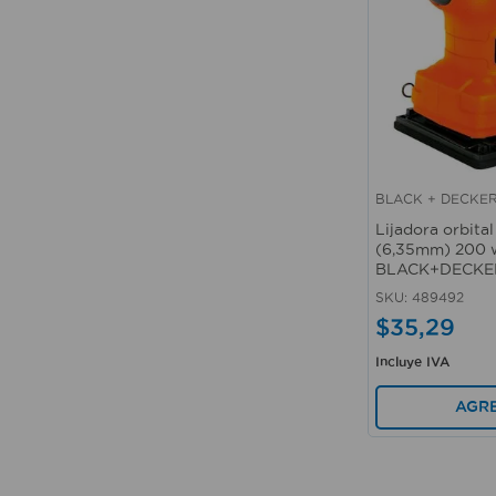
BLACK + DECKE
Vista rápida
Lijadora orbital
(6,35mm) 200 w
BLACK+DECKE
SKU
:
489492
$
35
,
29
Incluye IVA
AGR