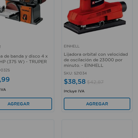
EINHELL
R
rápida
Vista rápida
Lijadora orbital con velocidad
ra de banda y disco 4 x
de oscilación de 23000 por
2 HP (375 W) - TRUPER
minuto. - EINHELL
00325
SKU
:
521034
,
99
$
38
,
58
$
42
,
87
 IVA
Incluye IVA
AGREGAR
AGREGAR