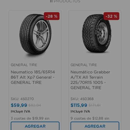
11
PRODUCTOS
10
.
sillas
-
28 %
-
32 %
GENERAL TIRE
GENERAL TIRE
Neumatico 185/65R14
Neumático Grabber
86T Alt Xp7 General -
A/TX All Terrain
GENERAL TIRE
225/70R15 100S -
GENERAL TIRE
SKU
:
450270
SKU
:
450368
$
59
,
99
$
115
,
99
$
82
,
94
$
171
,
61
Incluye IVA
Incluye IVA
3
cuotas de
$
19
,
99
sin
9
cuotas de
$
12
,
88
sin
interés
interés
AGREGAR
AGREGAR