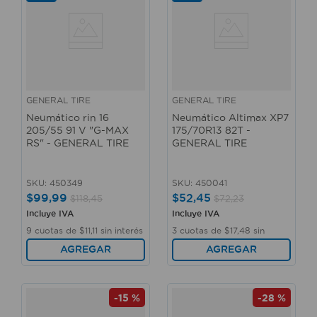
GENERAL TIRE
GENERAL TIRE
Neumático rin 16
Neumático Altimax XP7
205/55 91 V "G-MAX
175/70R13 82T -
RS" - GENERAL TIRE
GENERAL TIRE
SKU
:
450349
SKU
:
450041
$
99
,
99
$
52
,
45
$
118
,
45
$
72
,
23
Incluye IVA
Incluye IVA
9
cuotas de
$
11
,
11
sin interés
3
cuotas de
$
17
,
48
sin
interés
AGREGAR
AGREGAR
-
15 %
-
28 %