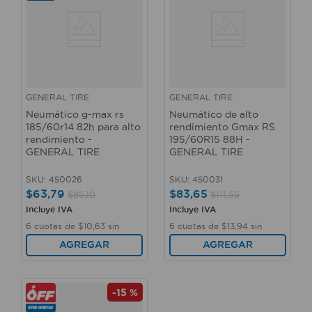
GENERAL TIRE
GENERAL TIRE
Neumático g-max rs
Neumático de alto
185/60r14 82h para alto
rendimiento Gmax RS
rendimiento -
195/60R15 88H -
GENERAL TIRE
GENERAL TIRE
SKU
:
450026
SKU
:
450031
$
63
,
79
$
83
,
65
$
85
,
10
$
111
,
55
Incluye IVA
Incluye IVA
6
cuotas de
$
10
,
63
sin
6
cuotas de
$
13
,
94
sin
interés
interés
AGREGAR
AGREGAR
-
15 %