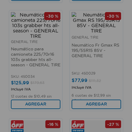
-
30 %
-
30 %
GENERAL TIRE
GENERAL TIRE
Neumático Fr Gmax RS
Neumático para
195/55R15 85V -
camioneta 225/70r16
GENERAL TIRE
103s grabber hts all-
season - GENERAL TIRE
SKU
:
450029
SKU
:
450034
$
77
,
99
$
111
,
32
$
125
,
99
$
179
,
63
Incluye IVA
Incluye IVA
6
cuotas de
$
12
,
99
sin
12
cuotas de
$
10
,
49
sin
interés
interés
AGREGAR
AGREGAR
-
16 %
-
27 %