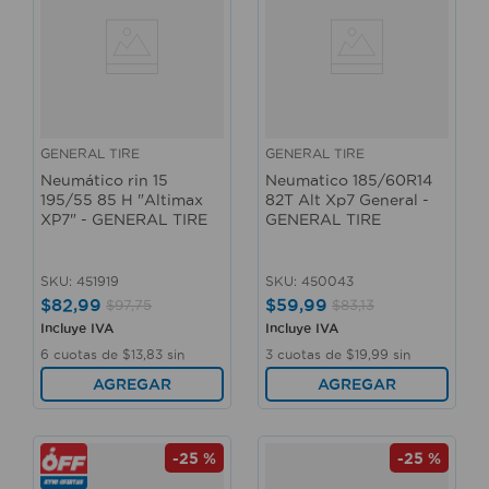
GENERAL TIRE
GENERAL TIRE
Neumático rin 15
Neumatico 185/60R14
195/55 85 H "Altimax
82T Alt Xp7 General -
XP7" - GENERAL TIRE
GENERAL TIRE
SKU
:
451919
SKU
:
450043
$
82
,
99
$
59
,
99
$
97
,
75
$
83
,
13
Incluye IVA
Incluye IVA
6
cuotas de
$
13
,
83
sin
3
cuotas de
$
19
,
99
sin
interés
interés
AGREGAR
AGREGAR
-
25 %
-
25 %