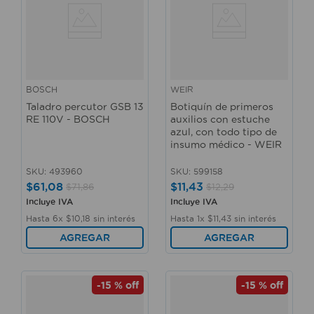
BOSCH
WEIR
Taladro percutor GSB 13
Botiquín de primeros
RE 110V - BOSCH
auxilios con estuche
azul, con todo tipo de
insumo médico - WEIR
SKU
:
493960
SKU
:
599158
$
61
,
08
$
11
,
43
$
71
,
86
$
12
,
29
Incluye IVA
Incluye IVA
Hasta
6
x
$
10
,
18
sin interés
Hasta
1
x
$
11
,
43
sin interés
AGREGAR
AGREGAR
-
15 %
off
-
15 %
off