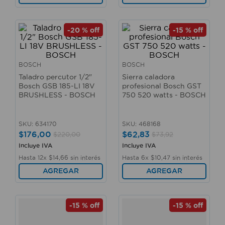
-
20 %
off
-
15 %
off
BOSCH
BOSCH
Taladro percutor 1/2"
Sierra caladora
Bosch GSB 185-LI 18V
profesional Bosch GST
BRUSHLESS - BOSCH
750 520 watts - BOSCH
SKU
:
634170
SKU
:
468168
$
176
,
00
$
62
,
83
$
220
,
00
$
73
,
92
Incluye IVA
Incluye IVA
Hasta
12
x
$
14
,
66
sin interés
Hasta
6
x
$
10
,
47
sin interés
AGREGAR
AGREGAR
-
15 %
off
-
15 %
off