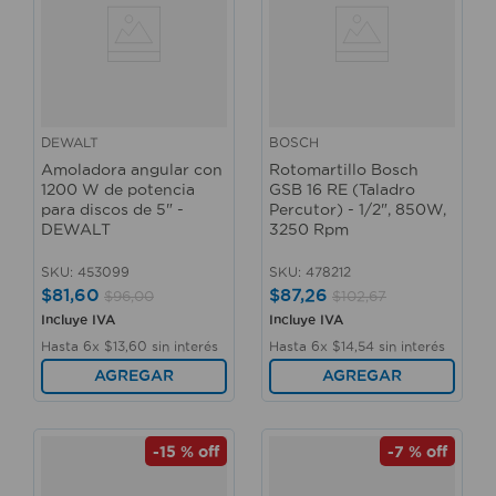
DEWALT
BOSCH
Amoladora angular con
Rotomartillo Bosch
1200 W de potencia
GSB 16 RE (Taladro
para discos de 5" -
Percutor) - 1/2", 850W,
DEWALT
3250 Rpm
SKU
:
453099
SKU
:
478212
$
81
,
60
$
87
,
26
$
96
,
00
$
102
,
67
Incluye IVA
Incluye IVA
Hasta
6
x
$
13
,
60
sin interés
Hasta
6
x
$
14
,
54
sin interés
AGREGAR
AGREGAR
-
15 %
off
-
7 %
off