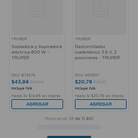
TRUPER
TRUPER
Sopladora y Aspiradora
Destornillador
eléctrica 800 W -
inalámbrico 3.6 V, 2
TRUPER
posiciones - TRUPER
SKU
:
673474
SKU
:
600617
$
43
,
99
$
20
,
78
$
54
,
99
$
25
,
97
Incluye IVA
Incluye IVA
Hasta
3
x
$
14
,
66
sin interés
Hasta
1
x
$
20
,
78
sin interés
AGREGAR
AGREGAR
Mostrando
12 de 11.851