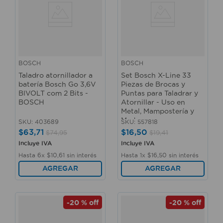
BOSCH
BOSCH
Taladro atornillador a
Set Bosch X-Line 33
batería Bosch Go 3,6V
Piezas de Brocas y
BIVOLT com 2 Bits -
Puntas para Taladrar y
BOSCH
Atornillar - Uso en
Metal, Mampostería y
Madera
SKU
:
403689
SKU
:
557818
$
63
,
71
$
16
,
50
$
74
,
95
$
19
,
41
Incluye IVA
Incluye IVA
Hasta
6
x
$
10
,
61
sin interés
Hasta
1
x
$
16
,
50
sin interés
AGREGAR
AGREGAR
-
20 %
off
-
20 %
off