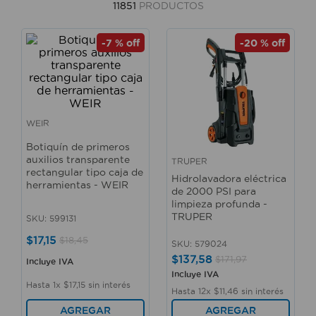
11851
PRODUCTOS
10
.
taladro
-
7 %
off
-
20 %
off
WEIR
Botiquín de primeros
auxilios transparente
TRUPER
rectangular tipo caja de
Hidrolavadora eléctrica
herramientas - WEIR
de 2000 PSI para
limpieza profunda -
TRUPER
SKU
:
599131
$
17
,
15
$
18
,
45
SKU
:
579024
$
137
,
58
$
171
,
97
Incluye IVA
Incluye IVA
Hasta
1
x
$
17
,
15
sin interés
Hasta
12
x
$
11
,
46
sin interés
AGREGAR
AGREGAR