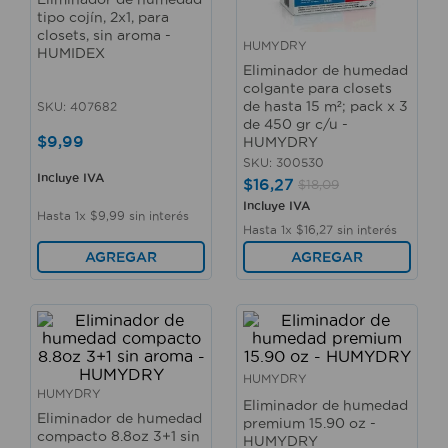
tipo cojín, 2x1, para
closets, sin aroma -
HUMYDRY
HUMIDEX
Eliminador de humedad
colgante para closets
de hasta 15 m²; pack x 3
SKU
:
407682
de 450 gr c/u -
$
9
,
99
HUMYDRY
SKU
:
300530
Incluye IVA
$
16
,
27
$
18
,
09
Incluye IVA
Hasta
1
x
$
9
,
99
sin interés
Hasta
1
x
$
16
,
27
sin interés
AGREGAR
AGREGAR
HUMYDRY
HUMYDRY
Eliminador de humedad
Eliminador de humedad
premium 15.90 oz -
compacto 8.8oz 3+1 sin
HUMYDRY