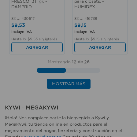
FRESCO; 311 gr. -
para closets. -
DAMPRID
HUMIDEX
SKU
:
430617
SKU
:
416738
$
9
,
53
$
9
,
15
Incluye IVA
Incluye IVA
Hasta
1
x
$
9
,
53
sin interés
Hasta
1
x
$
9
,
15
sin interés
AGREGAR
AGREGAR
Mostrando
12 de 26
MOSTRAR MÁS
KYWI - MEGAKYWI
¡Hola! Nos complace darte la bienvenida a Kywi y
MegaKywi, tu tienda online en productos para el
mejoramiento del hogar, ferretería y construcción en el