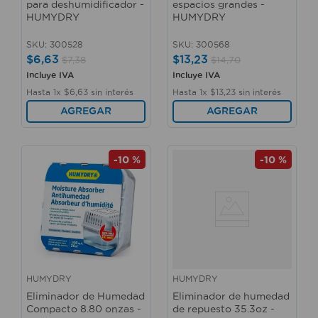
para deshumidificador -
espacios grandes -
HUMYDRY
HUMYDRY
SKU
:
300528
SKU
:
300568
$
6
,
63
$
13
,
23
$
7
,
38
$
14
,
70
Incluye IVA
Incluye IVA
Hasta
1
x
$
6
,
63
sin interés
Hasta
1
x
$
13
,
23
sin interés
AGREGAR
AGREGAR
-
10 %
-
10 %
HUMYDRY
HUMYDRY
Eliminador de Humedad
Eliminador de humedad
Compacto 8.80 onzas -
de repuesto 35.3oz -