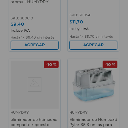
aroma - HUMYDRY
SKU
:
300541
SKU
:
300610
$
11
,
70
$
9
,
40
Incluye IVA
Incluye IVA
Hasta
1
x
$
11
,
70
sin interés
Hasta
1
x
$
9
,
40
sin interés
AGREGAR
AGREGAR
-
10 %
-
10 %
HUMYDRY
HUMYDRY
eliminador de humedad
Eliminador de Humedad
compacto repuesto
Pylar 35.3 onzas para