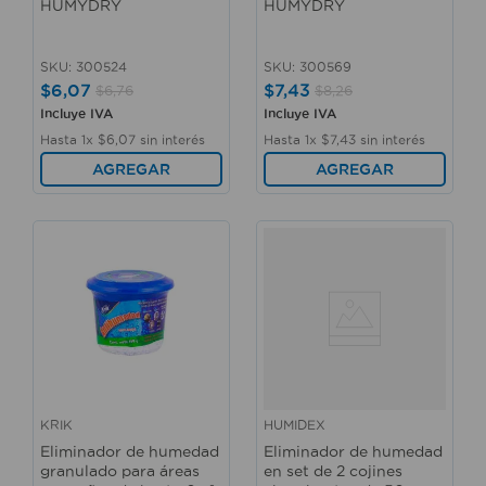
HUMYDRY
HUMYDRY
SKU
:
300524
SKU
:
300569
$
6
,
07
$
7
,
43
$
6
,
76
$
8
,
26
Incluye IVA
Incluye IVA
Hasta
1
x
$
6
,
07
sin interés
Hasta
1
x
$
7
,
43
sin interés
AGREGAR
AGREGAR
KRIK
HUMIDEX
Eliminador de humedad
Eliminador de humedad
granulado para áreas
en set de 2 cojines