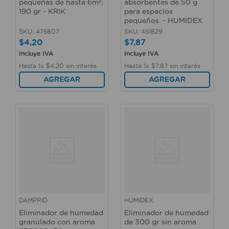
pequeñas de hasta 6m²;
absorbentes de 50 g
190 gr - KRIK
para espacios
pequeños. - HUMIDEX
SKU
:
475807
SKU
:
451829
$
4
,
20
$
7
,
87
Incluye IVA
Incluye IVA
Hasta
1
x
$
4
,
20
sin interés
Hasta
1
x
$
7
,
87
sin interés
AGREGAR
AGREGAR
DAMPRID
HUMIDEX
Eliminador de humedad
Eliminador de humedad
granulado con aroma
de 300 gr sin aroma