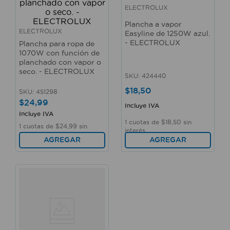
ELECTROLUX
Plancha a vapor
ELECTROLUX
Easyline de 1250W azul.
- ELECTROLUX
Plancha para ropa de
1070W con función de
planchado con vapor o
seco. - ELECTROLUX
SKU
:
424440
$
18
,
50
SKU
:
451298
$
24
,
99
Incluye IVA
Incluye IVA
1
cuotas de
$
18
,
50
sin
1
cuotas de
$
24
,
99
sin
interés
interés
AGREGAR
AGREGAR