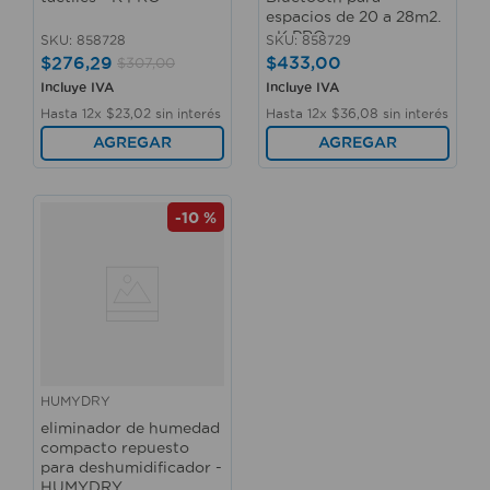
espacios de 20 a 28m2.
- K PRO
SKU
:
858728
SKU
:
858729
$
276
,
29
$
433
,
00
$
307
,
00
Incluye IVA
Incluye IVA
Hasta
12
x
$
23
,
02
sin interés
Hasta
12
x
$
36
,
08
sin interés
AGREGAR
AGREGAR
-
10 %
HUMYDRY
eliminador de humedad
compacto repuesto
para deshumidificador -
HUMYDRY