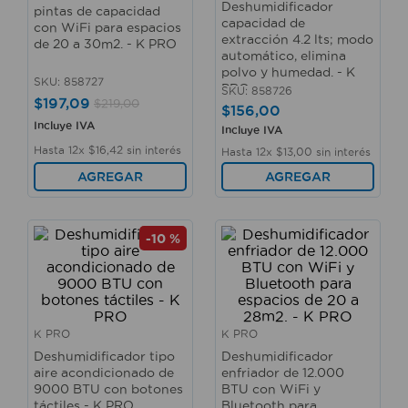
Deshumidificador
pintas de capacidad
capacidad de
con WiFi para espacios
extracción 4.2 lts; modo
de 20 a 30m2. - K PRO
automático, elimina
polvo y humedad. - K
SKU
:
858727
PRO
SKU
:
858726
$
197
,
09
$
219
,
00
$
156
,
00
Incluye IVA
Incluye IVA
Hasta
12
x
$
16
,
42
sin interés
Hasta
12
x
$
13
,
00
sin interés
AGREGAR
AGREGAR
-
10 %
K PRO
K PRO
Deshumidificador tipo
Deshumidificador
aire acondicionado de
enfriador de 12.000
9000 BTU con botones
BTU con WiFi y
táctiles - K PRO
Bluetooth para