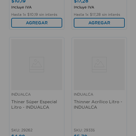
$
10
,
19
$
17
,
28
Incluye IVA
Incluye IVA
Hasta
1
x
$
10
,
19
sin interés
Hasta
1
x
$
17
,
28
sin interés
AGREGAR
AGREGAR
INDUALCA
INDUALCA
Thiner Súper Especial
Thinner Acrílico Litro -
Litro - INDUALCA
INDUALCA
SKU
:
29262
SKU
:
29335