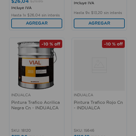
$
26
,
04
$
29
,
85
Incluye IVA
Incluye IVA
Hasta
9
x
$
13
,
20
sin interés
Hasta
1
x
$
26
,
04
sin interés
AGREGAR
AGREGAR
-
10 %
off
-
10 %
off
INDUALCA
INDUALCA
Pintura Trafico Acrilica
Pintura Trafico Rojo Cn
Negra Cn - INDUALCA
- INDUALCA
SKU
:
18120
SKU
:
15646