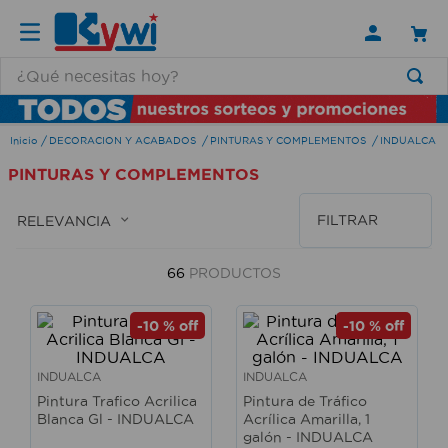
¿Qué necesitas hoy?
TÉRMINOS MÁS BUSCADOS
DECORACION Y ACABADOS
PINTURAS Y COMPLEMENTOS
INDUALCA
1
.
lamparas
PINTURAS Y COMPLEMENTOS
2
.
ducha
3
.
silla
FILTRAR
RELEVANCIA
4
.
lampara
66
PRODUCTOS
5
.
escritorio
6
.
organizador
-
10 %
off
-
10 %
off
7
.
aspiradora
INDUALCA
INDUALCA
8
.
cerradura
Pintura Trafico Acrilica
Pintura de Tráfico
Blanca Gl - INDUALCA
Acrílica Amarilla, 1
9
.
taladro
galón - INDUALCA