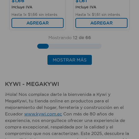
$
1
,
66
$
1
,
61
Incluye IVA
Incluye IVA
Hasta
1
x
$
1
,
66
sin interés
Hasta
1
x
$
1
,
61
sin interés
AGREGAR
AGREGAR
Mostrando
12 de 66
MOSTRAR MÁS
KYWI - MEGAKYWI
¡Hola! Nos complace darte la bienvenida a Kywi y
MegaKywi, tu tienda online en productos para el
mejoramiento del hogar, ferretería y construcción en el
Ecuador
www.kywi.com.ec
Con más de 80 años de
experiencia, nos enorgullece ofrecer una experiencia de
compra excepcional, respaldada por la calidad y el
compromiso que nos caracterizan. Este 2025, descubre la