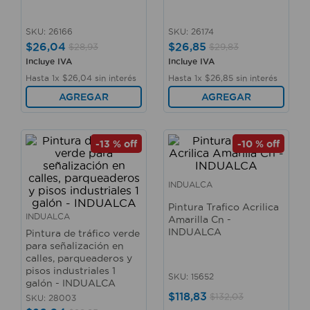
10
.
sillas
SKU
:
26166
SKU
:
26174
$
26
,
04
$
26
,
85
$
28
,
93
$
29
,
83
Incluye IVA
Incluye IVA
Hasta
1
x
$
26
,
04
sin interés
Hasta
1
x
$
26
,
85
sin interés
AGREGAR
AGREGAR
-
13 %
off
-
10 %
off
INDUALCA
Pintura Trafico Acrilica
INDUALCA
Amarilla Cn -
INDUALCA
Pintura de tráfico verde
para señalización en
calles, parqueaderos y
pisos industriales 1
SKU
:
15652
galón - INDUALCA
$
118
,
83
$
132
,
03
SKU
:
28003