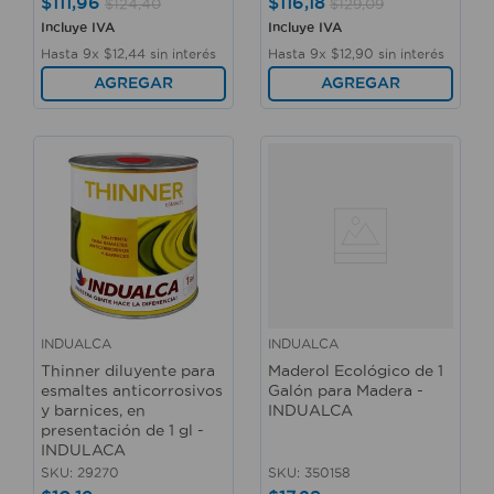
$
111
,
96
$
116
,
18
$
124
,
40
$
129
,
09
Incluye IVA
Incluye IVA
Hasta
9
x
$
12
,
44
sin interés
Hasta
9
x
$
12
,
90
sin interés
AGREGAR
AGREGAR
INDUALCA
INDUALCA
Thinner diluyente para
Maderol Ecológico de 1
esmaltes anticorrosivos
Galón para Madera -
y barnices, en
INDUALCA
presentación de 1 gl -
INDULACA
SKU
:
29270
SKU
:
350158