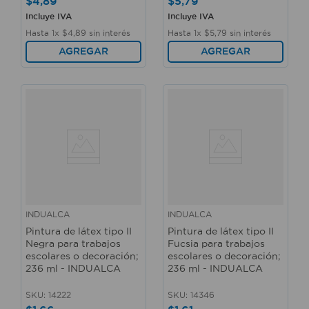
$
4
,
89
$
5
,
79
Incluye IVA
Incluye IVA
Hasta
1
x
$
4
,
89
sin interés
Hasta
1
x
$
5
,
79
sin interés
AGREGAR
AGREGAR
INDUALCA
INDUALCA
Pintura de látex tipo II
Pintura de látex tipo II
Negra para trabajos
Fucsia para trabajos
escolares o decoración;
escolares o decoración;
236 ml - INDUALCA
236 ml - INDUALCA
SKU
:
14222
SKU
:
14346