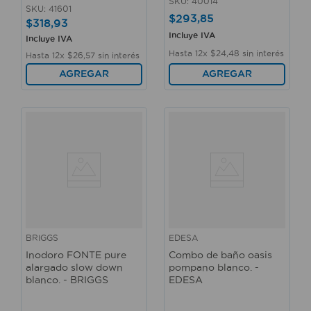
SKU
:
40014
SKU
:
41601
$
293
,
85
$
318
,
93
Incluye IVA
Incluye IVA
Hasta
12
x
$
24
,
48
sin interés
Hasta
12
x
$
26
,
57
sin interés
AGREGAR
AGREGAR
BRIGGS
EDESA
Inodoro FONTE pure
Combo de baño oasis
alargado slow down
pompano blanco. -
blanco. - BRIGGS
EDESA