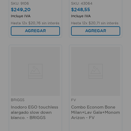
SKU
:
9106
SKU
:
43064
$
249
,
20
$
248
,
55
Incluye IVA
Incluye IVA
Hasta
12
x
$
20
,
76
sin interés
Hasta
12
x
$
20
,
71
sin interés
AGREGAR
AGREGAR
BRIGGS
FV
Inodoro EGO touchless
Combo Econom Bone
alargado slow down
Milan+Lav Gala+Monom
blanco. - BRIGGS
Arizon - FV