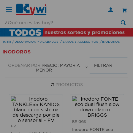
¿Qué necesitas hoy?
TÉRMINOS MÁS BUSCADOS
DECORACION Y ACABADOS
BANOS Y ACCESORIOS
INODOROS
1
.
lamparas
INODOROS
2
.
ducha
3
.
silla
ORDENAR POR
PRECIO: MAYOR A
FILTRAR
MENOR
4
.
escritorio
5
.
lampara
71
PRODUCTOS
6
.
organizador
7
.
cerradura
8
.
taladro
BRIGGS
9
.
aspiradora
FV
Inodoro FONTE eco