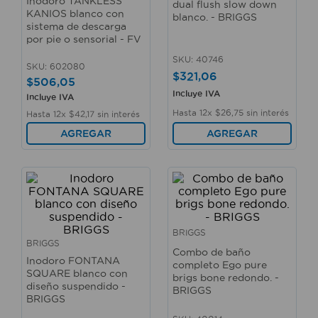
Inodoro TANKLESS
dual flush slow down
10
.
sillas
KANIOS blanco con
blanco. - BRIGGS
sistema de descarga
por pie o sensorial - FV
SKU
:
40746
SKU
:
602080
$
321
,
06
$
506
,
05
Incluye IVA
Incluye IVA
Hasta
12
x
$
26
,
75
sin interés
Hasta
12
x
$
42
,
17
sin interés
AGREGAR
AGREGAR
BRIGGS
BRIGGS
Combo de baño
Inodoro FONTANA
completo Ego pure
SQUARE blanco con
brigs bone redondo. -
diseño suspendido -
BRIGGS
BRIGGS