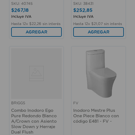
SKU
:
40745
SKU
:
38431
$
267
,
18
$
252
,
85
Incluye IVA
Incluye IVA
Hasta
12
x
$
22
,
26
sin interés
Hasta
12
x
$
21
,
07
sin interés
AGREGAR
AGREGAR
BRIGGS
FV
Combo Inodoro Ego
Inodoro Mestre Plus
Pure Redondo Blanco
One Piece Blanco con
A/Crown con Asiento
código E481 - FV -
Slow Down y Herraje
Dual Flush