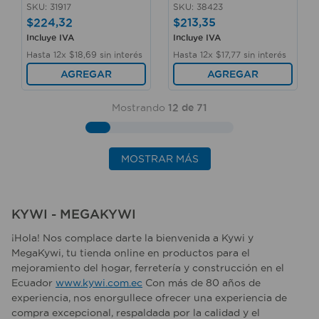
SKU
:
31917
SKU
:
38423
$
224
,
32
$
213
,
35
Incluye IVA
Incluye IVA
Hasta
12
x
$
18
,
69
sin interés
Hasta
12
x
$
17
,
77
sin interés
AGREGAR
AGREGAR
Mostrando
12 de 71
MOSTRAR MÁS
KYWI - MEGAKYWI
¡Hola! Nos complace darte la bienvenida a Kywi y
MegaKywi, tu tienda online en productos para el
mejoramiento del hogar, ferretería y construcción en el
Ecuador
www.kywi.com.ec
Con más de 80 años de
experiencia, nos enorgullece ofrecer una experiencia de
compra excepcional, respaldada por la calidad y el