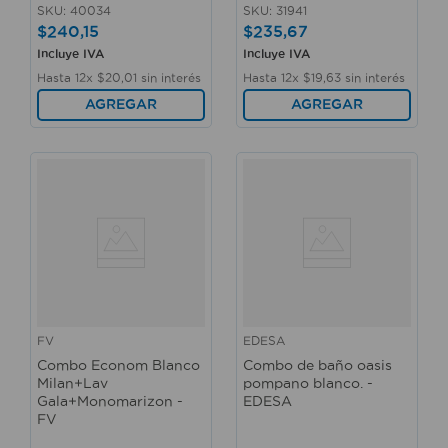
SKU
:
40034
SKU
:
31941
$
240
,
15
$
235
,
67
Incluye IVA
Incluye IVA
Hasta
12
x
$
20
,
01
sin interés
Hasta
12
x
$
19
,
63
sin interés
AGREGAR
AGREGAR
FV
EDESA
Combo Econom Blanco
Combo de baño oasis
Milan+Lav
pompano blanco. -
Gala+Monomarizon -
EDESA
FV