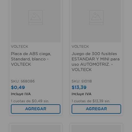
VOLTECK
VOLTECK
Placa de ABS ciega,
Juego de 300 fusibles
Standard, blanco -
ESTANDAR Y MINI para
VOLTECK
uso AUTOMOTRIZ. -
VOLTECK
SKU
:
568086
SKU
:
510118
$
0
,
49
$
13
,
39
Incluye IVA
Incluye IVA
1
cuotas de
$
0
,
49
sin
1
cuotas de
$
13
,
39
sin
interés
interés
AGREGAR
AGREGAR