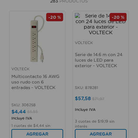
283
PRODUCTOS
10
.
taladro
-
20 %
-
20 %
VOLTECK
Serie de 14.6 m con 24
luces de LED para
exterior - VOLTECK
VOLTECK
Multicontacto 16 AWG
uso rudo con 6
entradas - VOLTECK
SKU
:
878281
$
57
,
58
$
71
,
97
SKU
:
306258
Incluye IVA
$
4
,
44
$
5
,
55
Incluye IVA
3
cuotas de
$
19
,
19
sin
1
cuotas de
$
4
,
44
sin
interés
interés
AGREGAR
AGREGAR