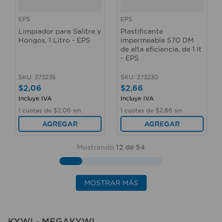
EPS
EPS
Limpiador para Salitre y
Plastificante
Hongos, 1 Litro - EPS
impermeable 570 DM
de alta eficiencia, de 1 lt
- EPS
SKU
:
273235
SKU
:
273230
$
2
,
06
$
2
,
66
Incluye IVA
Incluye IVA
1
cuotas de
$
2
,
06
sin
1
cuotas de
$
2
,
66
sin
interés
interés
AGREGAR
AGREGAR
Mostrando
12 de 54
MOSTRAR MÁS
KYWI - MEGAKYWI