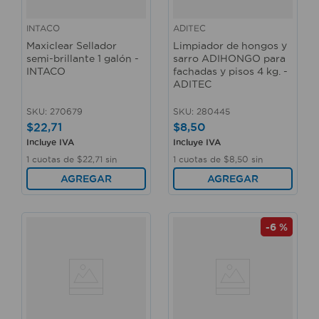
INTACO
ADITEC
Maxiclear Sellador
Limpiador de hongos y
semi-brillante 1 galón -
sarro ADIHONGO para
INTACO
fachadas y pisos 4 kg. -
ADITEC
SKU
:
270679
SKU
:
280445
$
22
,
71
$
8
,
50
Incluye IVA
Incluye IVA
1
cuotas de
$
22
,
71
sin
1
cuotas de
$
8
,
50
sin
interés
interés
AGREGAR
AGREGAR
-
6 %