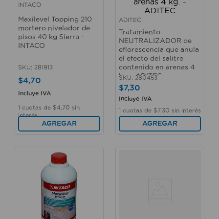
INTACO
Maxilevel Topping 210
ADITEC
mortero nivelador de
Tratamiento
pisos 40 kg Sierra -
NEUTRALIZADOR de
INTACO
eflorescencia que anula
el efecto del salitre
contenido en arenas 4
SKU
:
281913
kg. - ADITEC
SKU
:
280453
$
4
,
70
$
7
,
30
Incluye IVA
Incluye IVA
1
cuotas de
$
4
,
70
sin
1
cuotas de
$
7
,
30
sin interés
interés
AGREGAR
AGREGAR