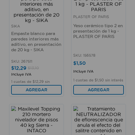
10
.
fregadero
PLASTER OF PARIS
Yeso cerámico tipo 2 en
SIKA
presentación de 1 kg -
Empaste blanco para
PLASTER OF PARIS
paredes interiores más
aditivo, en presentación
de 20 kg - SIKA
SKU
:
156578
SKU
:
267511
$
1
,
50
$
12
,
29
$
13
,
10
Incluye IVA
Incluye IVA
1
cuotas de
$
1
,
50
sin interés
1
cuotas de
$
12
,
29
sin
interés
AGREGAR
AGREGAR