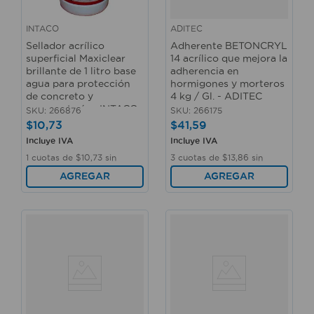
INTACO
ADITEC
Sellador acrílico
Adherente BETONCRYL
superficial Maxiclear
14 acrílico que mejora la
brillante de 1 litro base
adherencia en
agua para protección
hormigones y morteros
de concreto y
4 kg / Gl. - ADITEC
mampostería - INTACO
SKU
:
266876
SKU
:
266175
$
10
,
73
$
41
,
59
Incluye IVA
Incluye IVA
1
cuotas de
$
10
,
73
sin
3
cuotas de
$
13
,
86
sin
interés
interés
AGREGAR
AGREGAR