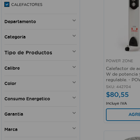
CALEFACTORES
Departamento
HOGAR
Categoría
ELECTRODOMESTICOS EN
GENERAL
POWER ZONE
CALEFACTORES
Vista rápida
Calibre
Calefactor de a
W de potencia 
14 AWG
regulable. - 
Color
16 AWG
SKU
:
442704
1 AWGx 3C
$
80
,
55
Blanco
Consumo Energetico
Negro
Incluye IVA
Plateado
A
Garantia
AGR
Café
DC
Negro - Plateado
Si
Caja
Marca
POWER ZONE