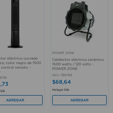
POWER ZONE
rápida
Vista rápida
ctor eléctrico curvado
Calefactor eléctrico cerámico
co, color negro de 1500
1500 watts / 120 volts -
 control remoto. -
POWER ZONE
O
SKU
:
769789
9791
$
68
,
64
0
,
73
Incluye IVA
 IVA
AGREGAR
AGREGAR