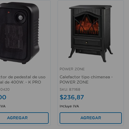
POWER ZONE
rápida
Vista rápida
ctor de pedestal de uso
Calefactor tipo chimenea -
al de 400W. - K PRO
POWER ZONE
60420
SKU
:
871168
00
$
236
,
87
 IVA
Incluye IVA
AGREGAR
AGREGAR