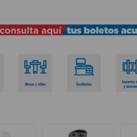
TÉRMINOS MÁS BUSCADOS
1
.
lamparas
2
.
ducha
3
.
silla
4
.
organizador
5
.
lampara
6
.
escritorio
7
.
cerradura
8
.
aspiradora
9
.
lavamanos
10
.
taladro