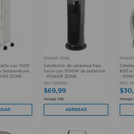
POWER ZONE
POWER
Vista rápida
Vista 
ceite con 1500
Calefactor de cerámica tipo
Calefa
y temperatura
torre con 1500W de potencia.
600 a 
POWER ZONE
- POWER ZONE
- POW
SKU
:
620582
SKU
:
74
$
69
,
99
$
30
,
Incluye IVA
Incluye
EGAR
AGREGAR