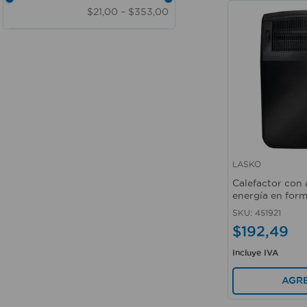
$21,00
–
$353,00
LASKO
Vista rápida
Calefactor con 
energía en for
SKU
:
451921
$
192
,
49
Incluye IVA
AGR