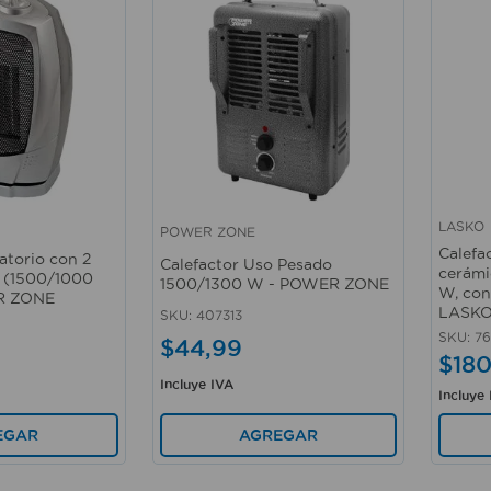
LASKO
POWER ZONE
Vista rápida
Vista 
Calefa
latorio con 2
Calefactor Uso Pesado
cerámi
r (1500/1000
1500/1300 W - POWER ZONE
W, con
R ZONE
LASK
SKU
:
407313
SKU
:
76
$
44
,
99
$
18
Incluye IVA
Incluye
EGAR
AGREGAR