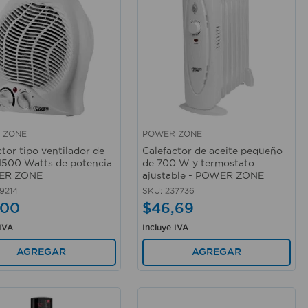
 ZONE
POWER ZONE
rápida
Vista rápida
ctor tipo ventilador de
Calefactor de aceite pequeño
1500 Watts de potencia
de 700 W y termostato
ER ZONE
ajustable - POWER ZONE
9214
SKU
:
237736
00
$
46
,
69
 IVA
Incluye IVA
AGREGAR
AGREGAR