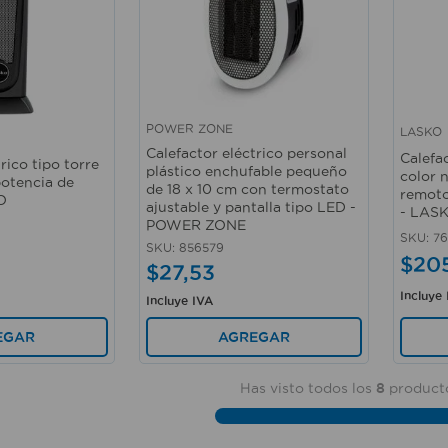
POWER ZONE
LASKO
Vista rápida
Vista 
Calefactor eléctrico personal
Calefac
rico tipo torre
plástico enchufable pequeño
color 
potencia de
de 18 x 10 cm con termostato
remoto
O
ajustable y pantalla tipo LED -
- LAS
POWER ZONE
SKU
:
7
SKU
:
856579
$
20
$
27
,
53
Incluye
Incluye IVA
EGAR
AGREGAR
Has visto todos los
8
product