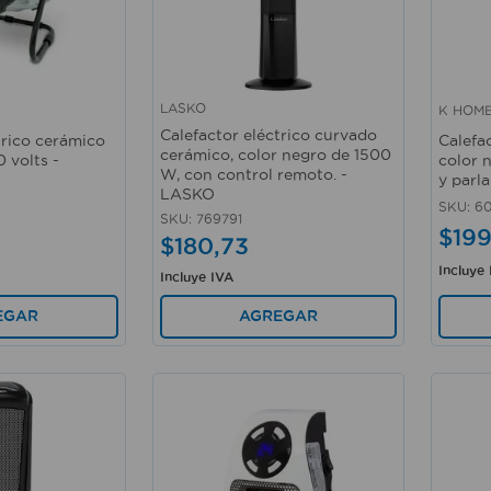
LASKO
K HOM
Vista rápida
Vista 
Calefactor eléctrico curvado
trico cerámico
Calefa
cerámico, color negro de 1500
 volts -
color 
W, con control remoto. -
y parl
LASKO
SKU
:
60
SKU
:
769791
$
19
$
180
,
73
Incluye
Incluye IVA
EGAR
AGREGAR