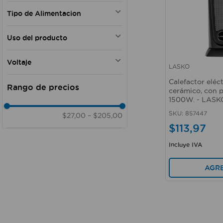
1500 W
Tipo de Alimentacion
1500W
900 W - 1500 W
Eléctrica
Uso del producto
Doméstico
Voltaje
Doméstico - Comercial
LASKO
Vista rápida
120V
Calefactor eléct
120 V
cerámico, con 
1500W. - LASK
SKU
:
857447
$27,00
–
$205,00
$
113
,
97
Incluye IVA
AGR