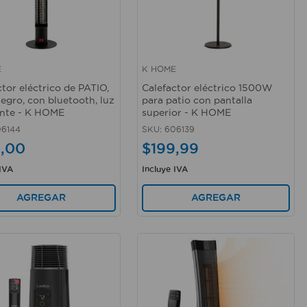
E
K HOME
rápida
Vista rápida
ctor eléctrico de PATIO,
Calefactor eléctrico 1500W
negro, con bluetooth, luz
para patio con pantalla
ante - K HOME
superior - K HOME
6144
SKU
:
606139
9
,
00
$
199
,
99
 IVA
Incluye IVA
AGREGAR
AGREGAR