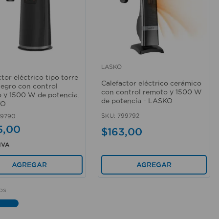
LASKO
rápida
Vista rápida
tor eléctrico tipo torre
Calefactor eléctrico cerámico
negro con control
con control remoto y 1500 W
 y 1500 W de potencia.
de potencia - LASKO
KO
SKU
:
799792
69790
5
,
00
$
163
,
00
 IVA
AGREGAR
AGREGAR
os