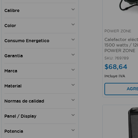
CALEFACTORES
Calibre
1 AWGx 3C
Color
POWER ZONE
Vista rápida
Negro
Calefactor eléc
Consumo Energetico
Negro - Plateado
1500 watts / 120
Caja
POWER ZONE
A
Garantia
DC
SKU
:
769789
$
68
,
64
Si
Marca
Incluye IVA
LASKO
Material
K HOME
AGR
POWER ZONE
Cerámica
Normas de calidad
Metal
Metal - Plástico
INTERTEK
Panel / Display
Plástico - Metal
NOM - INTERTEK
Cerámico
IEC 60335-2-30 - UL 60335-1
Si
Potencia