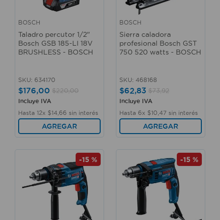
BOSCH
BOSCH
Taladro percutor 1/2"
Sierra caladora
Bosch GSB 185-LI 18V
profesional Bosch GST
BRUSHLESS - BOSCH
750 520 watts - BOSCH
SKU
:
634170
SKU
:
468168
$
176
,
00
$
62
,
83
$
220
,
00
$
73
,
92
Incluye IVA
Incluye IVA
Hasta
12
x
$
14
,
66
sin interés
Hasta
6
x
$
10
,
47
sin interés
AGREGAR
AGREGAR
-
15 %
-
15 %