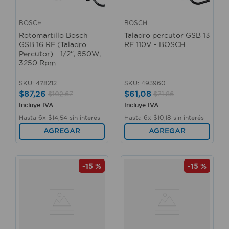
BOSCH
BOSCH
Rotomartillo Bosch
Taladro percutor GSB 13
GSB 16 RE (Taladro
RE 110V - BOSCH
Percutor) - 1/2", 850W,
3250 Rpm
SKU
:
478212
SKU
:
493960
$
87
,
26
$
61
,
08
$
102
,
67
$
71
,
86
Incluye IVA
Incluye IVA
Hasta
6
x
$
14
,
54
sin interés
Hasta
6
x
$
10
,
18
sin interés
AGREGAR
AGREGAR
-
15 %
-
15 %