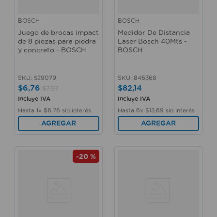
BOSCH
BOSCH
Juego de brocas impact
Medidor De Distancia
de 8 piezas para piedra
Laser Bosch 40Mts -
y concreto - BOSCH
BOSCH
SKU
:
529079
SKU
:
846368
$
6
,
76
$
82
,
14
$
7
,
97
Incluye IVA
Incluye IVA
Hasta
1
x
$
6
,
76
sin interés
Hasta
6
x
$
13
,
69
sin interés
AGREGAR
AGREGAR
-
20 %