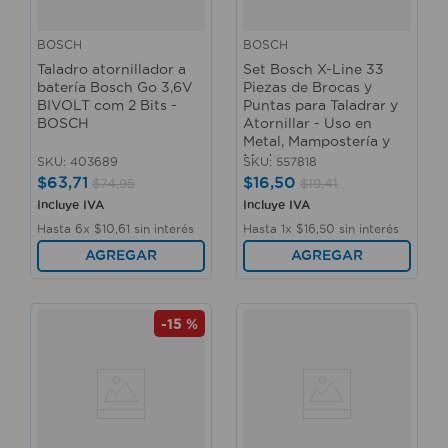
BOSCH
BOSCH
Taladro atornillador a
Set Bosch X-Line 33
batería Bosch Go 3,6V
Piezas de Brocas y
BIVOLT com 2 Bits -
Puntas para Taladrar y
BOSCH
Atornillar - Uso en
Metal, Mampostería y
Madera
SKU
:
403689
SKU
:
557818
$
63
,
71
$
16
,
50
$
74
,
95
$
19
,
41
Incluye IVA
Incluye IVA
Hasta
6
x
$
10
,
61
sin interés
Hasta
1
x
$
16
,
50
sin interés
AGREGAR
AGREGAR
-
15 %