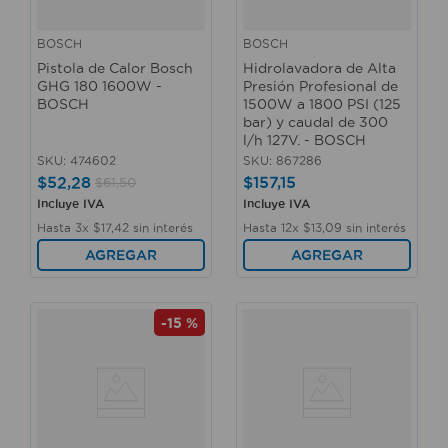
BOSCH
BOSCH
Pistola de Calor Bosch
Hidrolavadora de Alta
GHG 180 1600W -
Presión Profesional de
BOSCH
1500W a 1800 PSI (125
bar) y caudal de 300
l/h 127V. - BOSCH
SKU
:
474602
SKU
:
867286
$
52
,
28
$
157
,
15
$
61
,
50
Incluye IVA
Incluye IVA
Hasta
3
x
$
17
,
42
sin interés
Hasta
12
x
$
13
,
09
sin interés
AGREGAR
AGREGAR
-
15 %