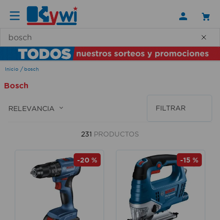
¿Qué necesitas hoy?
bosch
Bosch
FILTRAR
RELEVANCIA
231
PRODUCTOS
-
20 %
-
15 %