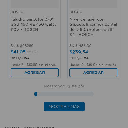
BOSCH
BOSCH
Taladro percutor 3/8"
Nivel de lasér con
GSB 450 RE 450 watts
trípode, línea horizontal
110V - BOSCH
de °360, protección IP
64 - BOSCH
SKU
:
868269
SKU
:
483100
$
41
,
05
$
239
,
34
$
51
,
32
Incluye IVA
Incluye IVA
Hasta
3
x
$
13
,
68
sin interés
Hasta
12
x
$
19
,
94
sin interés
AGREGAR
AGREGAR
Mostrando
12 de 231
MOSTRAR MÁS