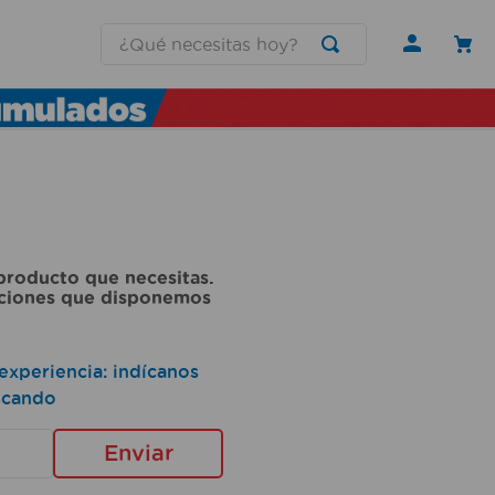
¿Qué necesitas hoy?
roducto que necesitas.
pciones que disponemos
experiencia: indícanos
scando
Enviar