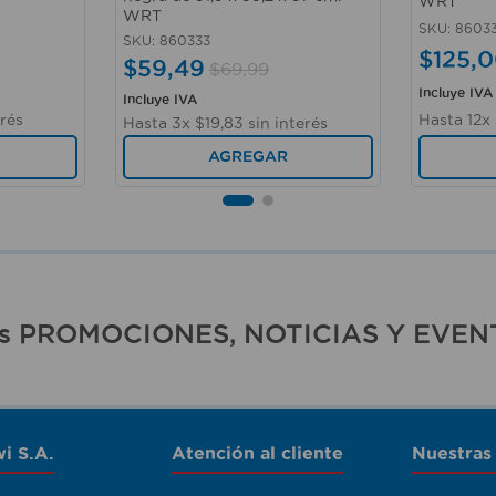
WRT
WRT
SKU
:
8603
SKU
:
860333
$
125
,
0
$
59
,
49
$
69
,
99
Incluye IVA
Incluye IVA
rés
Hasta
12
x
Hasta
3
x
$
19
,
83
sin interés
AGREGAR
ras PROMOCIONES, NOTICIAS Y EVEN
i S.A.
Atención al cliente
Nuestras