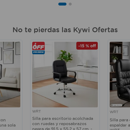
No te pierdas las Kywi Ofertas
-
15 %
off
WRT
WRT
Vista rápida
Vista ráp
Silla para escritorio acolchada
con
Silla para
con ruedas y reposabrazos
una sola
espaldar 
negra de 91,5 x 55,2 x 57 cm. -