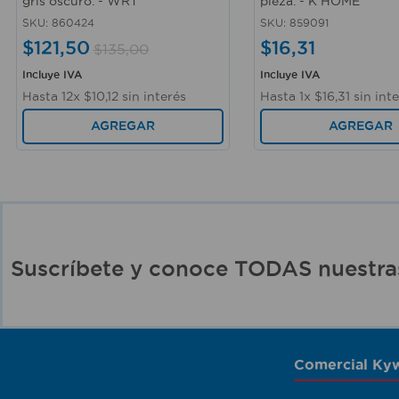
gris oscuro. - WRT
pieza. - K HOME
SKU
:
860424
SKU
:
859091
$
121
,
50
$
16
,
31
$
135
,
00
Incluye IVA
Incluye IVA
Hasta
12
x
$
10
,
12
sin interés
Hasta
1
x
$
16
,
31
sin inte
AGREGAR
AGREGAR
Suscríbete y conoce TODAS nuest
Comercial Kyw