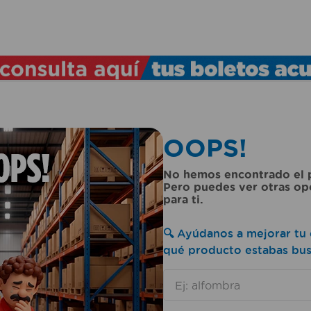
TÉRMINOS MÁS BUSCADOS
1
.
lamparas
2
.
ducha
3
.
silla
OOPS!
4
.
organizador
5
.
lampara
No hemos encontrado el p
Pero puedes ver otras o
6
.
escritorio
para ti.
7
.
cerradura
🔍 Ayúdanos a mejorar tu 
8
.
aspiradora
qué producto estabas bu
9
.
lavamanos
10
.
taladro