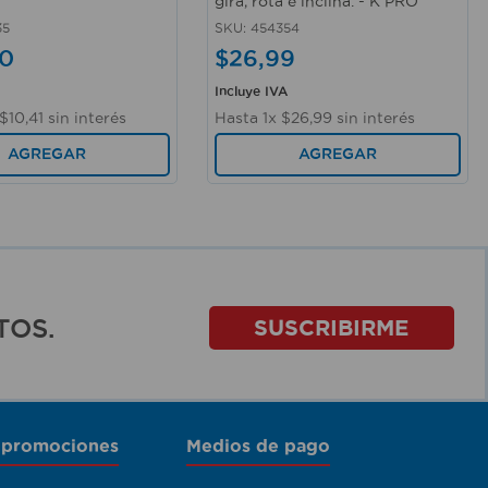
gira, rota e inclina. - K PRO
35
SKU
:
454354
0
$
26
,
99
Incluye IVA
$
10
,
41
sin interés
Hasta
1
x
$
26
,
99
sin interés
AGREGAR
AGREGAR
TOS.
SUSCRIBIRME
 promociones
Medios de pago