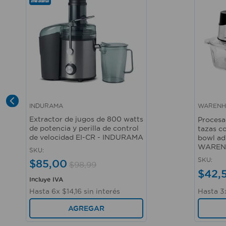
INDURAMA
WARENH
Vista rápida
Vista r
Extractor de jugos de 800 watts
Procesa
de potencia y perilla de control
tazas co
de velocidad EI-CR - INDURAMA
bowl adi
WAREN
SKU
:
SKU
:
$
85
,
00
$
98
,
99
$
42
,
Incluye IVA
Hasta
3
Hasta
6
x
$
14
,
16
sin interés
AGREGAR