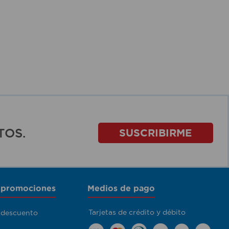
TOS.
SUSCRIBIRME
 promociones
Medios de pago
Tarjetas de crédito y débito
 descuento