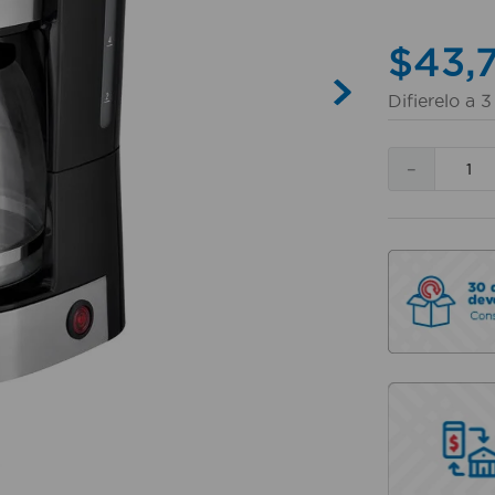
$
43
,
Difierelo a
3
－