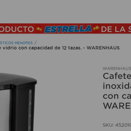
TÉRMINOS MÁS BUSCADOS
1
.
lamparas
2
.
ducha
STICOS MENORES
e vidrio con capacidad de 12 tazas. - WARENHAUS
3
.
silla
4
.
organizador
WARENHAU
5
.
lampara
Cafet
6
.
escritorio
inoxid
con ca
7
.
cerradura
WARE
8
.
aspiradora
9
.
lavamanos
10
.
taladro
SKU
:
45201