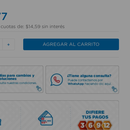
77
cuotas de:
$
14
,
59
sin interés
AGREGAR AL CARRITO
＋