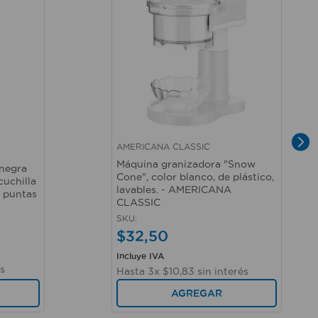
AMERICANA CLASSIC
Vista rápida
Máquina granizadora "Snow
 negra
Cone", color blanco, de plástico,
cuchilla
lavables. - AMERICANA
4 puntas
CLASSIC
SKU
:
$
32
,
50
Incluye IVA
és
Hasta
3
x
$
10
,
83
sin interés
AGREGAR