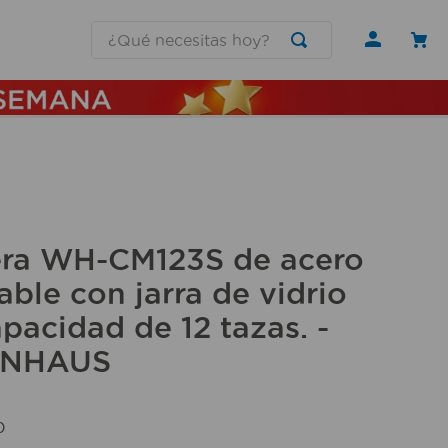
¿Qué necesitas hoy?
S
era WH-CM123S de acero
able con jarra de vidrio
pacidad de 12 tazas. -
NHAUS
0