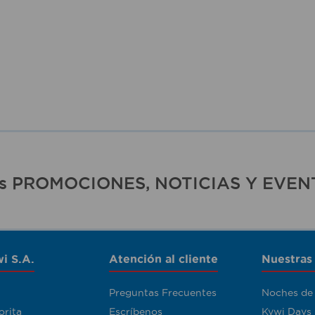
ras PROMOCIONES, NOTICIAS Y EVEN
i S.A.
Atención al cliente
Nuestras
Preguntas Frecuentes
Noches de
orita
Escríbenos
Kywi Days