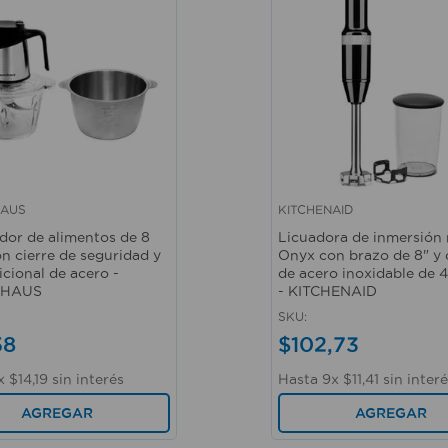
AUS
KITCHENAID
ápida
Vista rápida
dor de alimentos de 8
Licuadora de inmersión
n cierre de seguridad y
Onyx con brazo de 8" y 
cional de acero -
de acero inoxidable de 
HAUS
- KITCHENAID
SKU
:
58
$
102
,
73
x
$
14
,
19
sin interés
Hasta
9
x
$
11
,
41
sin inter
AGREGAR
AGREGAR