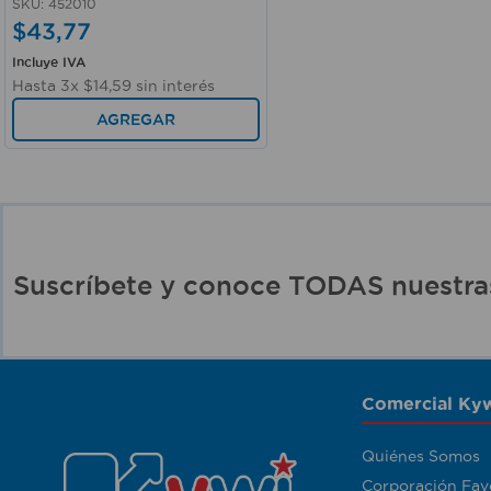
SKU
:
452010
$
43
,
77
Incluye IVA
Hasta
3
x
$
14
,
59
sin interés
AGREGAR
Suscríbete y conoce TODAS nuest
Comercial Kyw
Quiénes Somos
Corporación Fav