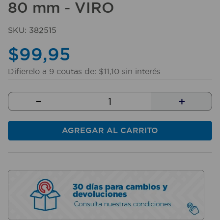
80 mm - VIRO
10
.
sillas
SKU
:
382515
$
99
,
95
Difierelo a
9
coutas de:
$
11
,
10
sin interés
－
＋
AGREGAR AL CARRITO