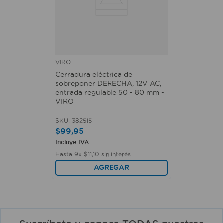
VIRO
Cerradura eléctrica de
sobreponer DERECHA, 12V AC,
entrada regulable 50 - 80 mm -
VIRO
SKU
:
382515
$
99
,
95
Incluye IVA
Hasta
9
x
$
11
,
10
sin interés
AGREGAR