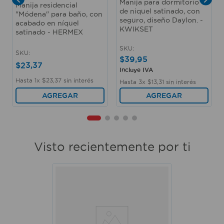
Manija para dormitorio
Manija residencial
de niquel satinado, con
"Módena" para baño, con
seguro, diseño Daylon. -
acabado en níquel
KWIKSET
satinado - HERMEX
SKU
:
SKU
:
$
39
,
95
$
23
,
37
Incluye IVA
Hasta
1
x
$
23
,
37
sin interés
Hasta
3
x
$
13
,
31
sin interés
AGREGAR
AGREGAR
Visto recientemente por ti