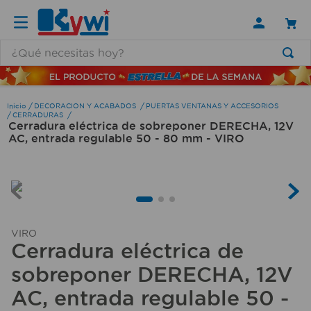
¿Qué necesitas hoy?
TÉRMINOS MÁS BUSCADOS
1
.
lamparas
DECORACION Y ACABADOS
PUERTAS VENTANAS Y ACCESORIOS
CERRADURAS
Cerradura eléctrica de sobreponer DERECHA, 12V
2
.
ducha
AC, entrada regulable 50 - 80 mm - VIRO
3
.
silla
4
.
escritorio
5
.
lampara
6
.
organizador
VIRO
Cerradura eléctrica de
7
.
cerradura
sobreponer DERECHA, 12V
8
.
taladro
AC, entrada regulable 50 -
9
.
aspiradora